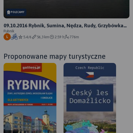
POLECAMY
09.10.2016 Rybnik, Sumina, Nędza, Rudy, Grzybówka
(56 km)
Rybnik
5.4/6
56,3 km
2:59 h
776m
L
Proponowane mapy turystyczne