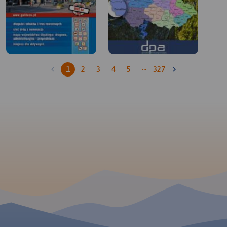
…
1
2
3
4
5
327