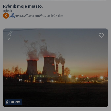
Rybnik moje miasto.
Rybnik
6/6
39,5 km
12:38 h
1km
C
POLECAMY