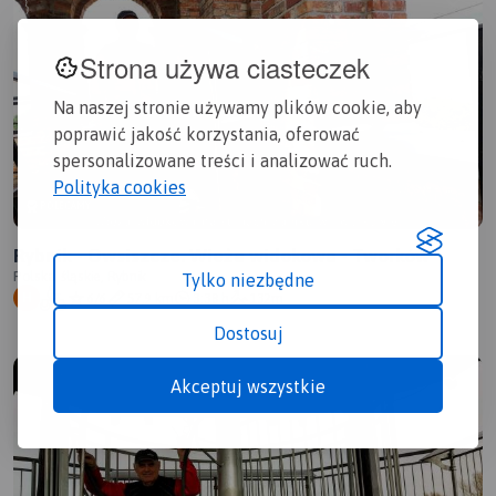
Strona używa ciasteczek
Na naszej stronie używamy plików cookie, aby
poprawić jakość korzystania, oferować
spersonalizowane treści i analizować ruch.
Polityka cookies
POLECAMY
Rybnik - Owsiszcze. Wieża widokowa - Tworków
Polska, śląskie, Rybnik
Tylko niezbędne
6/6
57,9 km
3:38 h
132m
H
Dostosuj
Akceptuj wszystkie