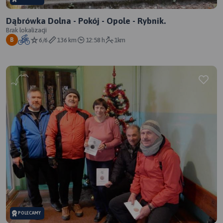
Dąbrówka Dolna - Pokój - Opole - Rybnik.
Brak lokalizacji
6/6
136 km
12:58 h
1km
B
POLECAMY