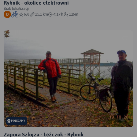
Rybnik - okolice elektrowni
Brak lokalizacji
6/6
15,1 km
4:17 h
116m
D
POLECAMY
Zapora Szlojza - Łężczok - Rybnik