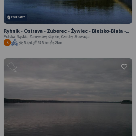
POLECAMY
Rybnik - Ostrava - Zuberec - Żywiec - Bielsko-Biała -
Pszczyna
Polska, śląskie, Zamysłów, śląskie, Czechy, Słowacja
5.4/6
395 km
2km
K