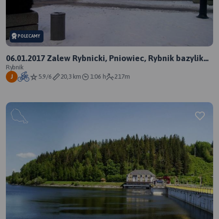
POLECAMY
06.01.2017 Zalew Rybnicki, Pniowiec, Rybnik bazylika i
rynek
Rybnik
5.9/6
20,3 km
1:06 h
217m
J