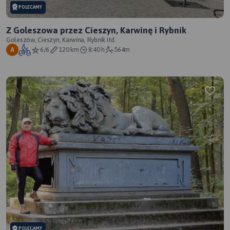
POLECAMY
Z Goleszowa przez Cieszyn, Karwinę i Rybnik
Goleszów, Cieszyn, Karwina, Rybnik itd.
6/6
120 km
8:40 h
564m
A
POLECAMY