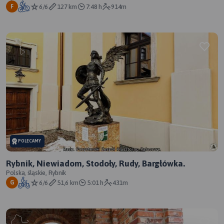
6/6
127 km
7:48 h
914m
F
POLECAMY
Rybnik, Niewiadom, Stodoły, Rudy, Bargłówka.
Polska, śląskie, Rybnik
6/6
51,6 km
5:01 h
431m
G