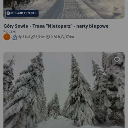
OFICJALNY PRZEBIEG
Góry Sowie - Trasa "Nietoperz" - narty biegowe
Kłodzko
3.8/6
8,3 km
0:56 h
174m
I