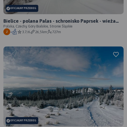
OFICJALNY PRZEBIEG
Bielice - polana Palas - schronisko Paprsek - wieża
widokowa na Górze Vetrov - Czarny Dukt - Bielice
Polska, Czechy, Góry Bialskie, Stronie Śląskie
3.7/6
26,5 km
727m
J
OFICJALNY PRZEBIEG