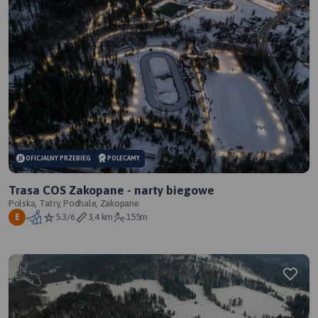
OFICJALNY PRZEBIEG
POLECAMY
Trasa COS Zakopane - narty biegowe
Polska, Tatry, Podhale, Zakopane
5.3/6
3,4 km
155m
E