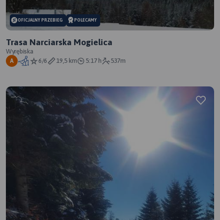
OFICJALNY PRZEBIEG
POLECAMY
Trasa Narciarska Mogielica
Wyrębiska
6/6
19,5 km
5:17 h
537m
A