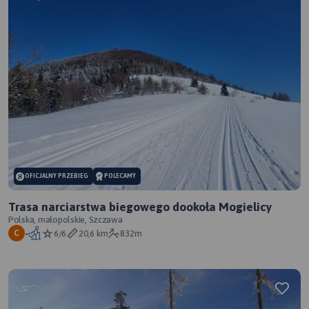
OFICJALNY PRZEBIEG
POLECAMY
Trasa narciarstwa biegowego dookoła Mogielicy
Polska, małopolskie, Szczawa
6/6
20,6 km
832m
C