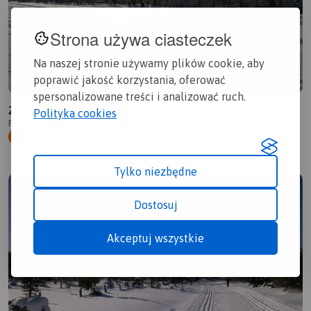
Strona używa ciasteczek
Na naszej stronie używamy plików cookie, aby
poprawić jakość korzystania, oferować
OFICJALNY PRZEBIEG
POLECAMY
spersonalizowane treści i analizować ruch.
Zakopane - Rówień Krupowa - narty biegowe
Polityka cookies
Polska, Podhale, Tatry, Zakopane
5.0/6
3,6 km
11m
G
Tylko niezbędne
Dostosuj
Akceptuj wszystkie