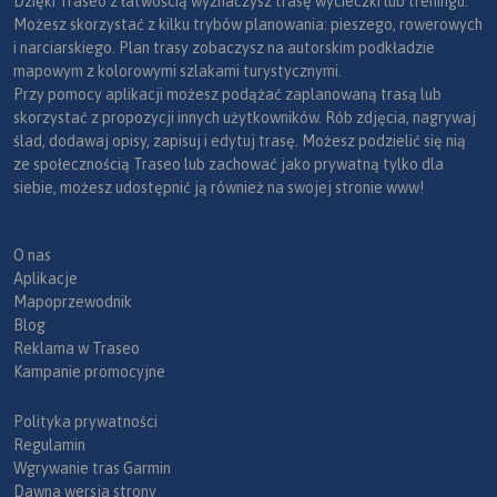
Dzięki Traseo z łatwością wyznaczysz trasę wycieczki lub treningu.
Możesz skorzystać z kilku trybów planowania: pieszego, rowerowych
i narciarskiego. Plan trasy zobaczysz na autorskim podkładzie
mapowym z kolorowymi szlakami turystycznymi.
Przy pomocy aplikacji możesz podążać zaplanowaną trasą lub
skorzystać z propozycji innych użytkowników. Rób zdjęcia, nagrywaj
ślad, dodawaj opisy, zapisuj i edytuj trasę. Możesz podzielić się nią
ze społecznością Traseo lub zachować jako prywatną tylko dla
siebie, możesz udostępnić ją również na swojej stronie www!
O nas
Aplikacje
Mapoprzewodnik
Blog
Reklama w Traseo
Kampanie promocyjne
Polityka prywatności
Regulamin
Wgrywanie tras Garmin
Dawna wersja strony