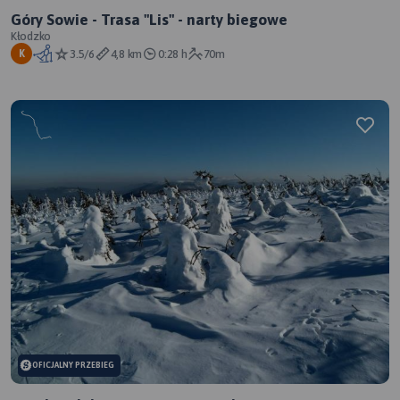
Góry Sowie - Trasa "Lis" - narty biegowe
Kłodzko
3.5/6
4,8 km
0:28 h
70m
K
OFICJALNY PRZEBIEG