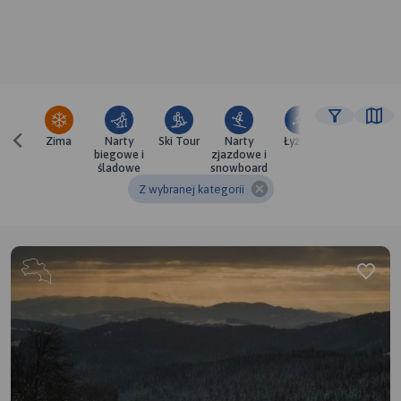
Zima
Narty
Ski Tour
Narty
Łyżwy
biegowe i
zjazdowe i
śladowe
snowboard
Z wybranej kategorii