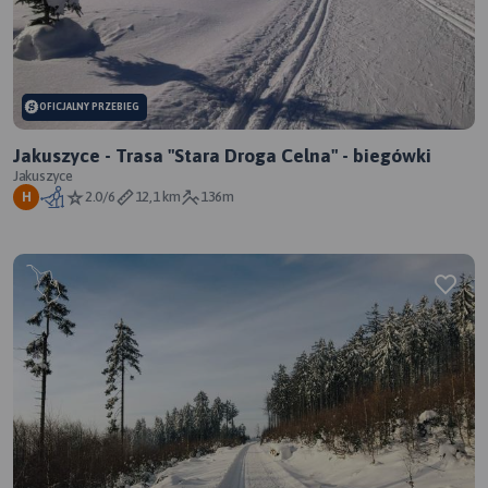
OFICJALNY PRZEBIEG
Jakuszyce - Trasa "Stara Droga Celna" - biegówki
Jakuszyce
2.0/6
12,1 km
136m
H