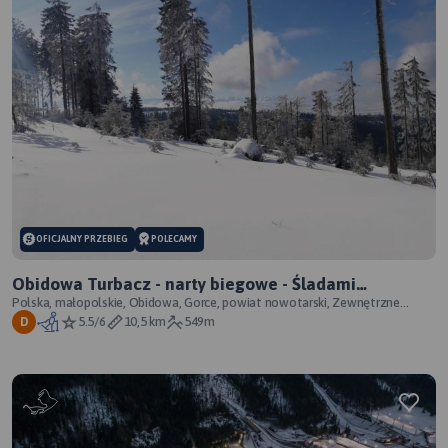
OFICJALNY PRZEBIEG
POLECAMY
Obidowa Turbacz - narty biegowe - Śladami
Olimpijczyków
Polska, małopolskie, Obidowa, Gorce, powiat nowotarski, Zewnętrzne
Karpaty Zachodnie, Karpaty Zachod
5.5/6
10,5 km
549m
D