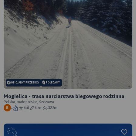
OFICJALNY PRZEBIEG
POLECAMY
Mogielica - trasa narciarstwa biegowego rodzinna
Polska, małopolskie, Szczawa
6/6
6 km
322m
B