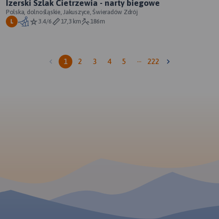
Izerski Szlak Cietrzewia - narty biegowe
Polska, dolnośląskie, Jakuszyce, Świeradów Zdrój
3.4/6
17,3 km
186m
L
…
1
2
3
4
5
222