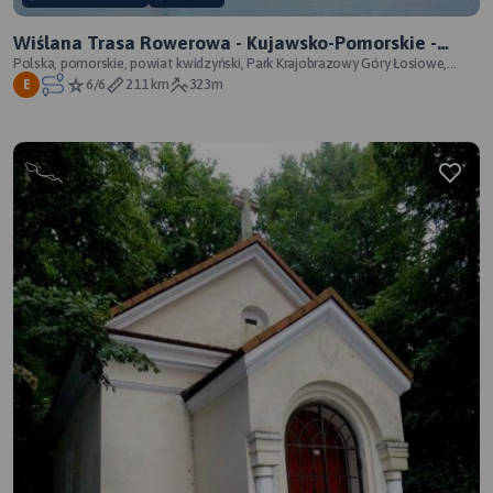
Wiślana Trasa Rowerowa - Kujawsko-Pomorskie -
WTR prawobrzeżna - oficjalny przebieg
Polska, pomorskie, powiat kwidzyński, Park Krajobrazowy Góry Łosiowe,
powiat grudziądzki, Zespół Par
6/6
211 km
323m
E