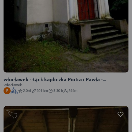
włocławek - Łąck kapliczka Piotra i Pawła -
Włocławek
Włocławek
2.0/6
109 km
8:30 h
244m
F