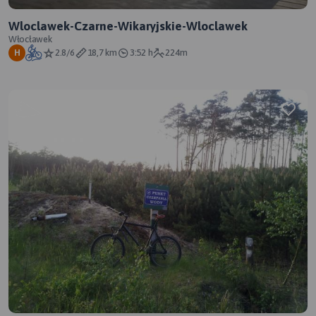
Wloclawek-Czarne-Wikaryjskie-Wloclawek
Włocławek
2.8/6
18,7 km
3:52 h
224m
H