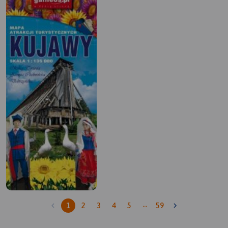
…
1
2
3
4
5
59