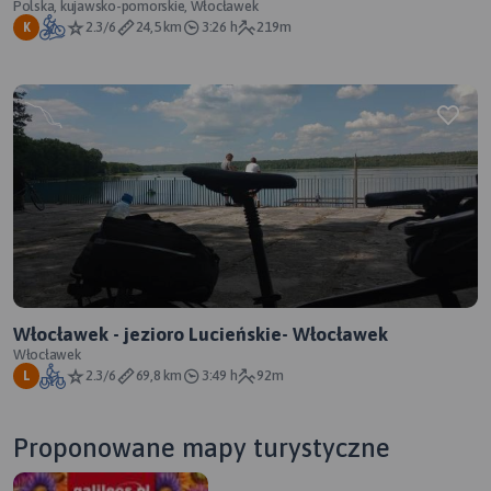
Polska, kujawsko-pomorskie, Włocławek
2.3/6
24,5 km
3:26 h
219m
K
Włocławek - jezioro Lucieńskie- Włocławek
Włocławek
2.3/6
69,8 km
3:49 h
92m
L
Proponowane mapy turystyczne