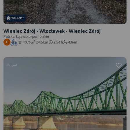
POLECAMY
Wieniec Zdrój - Włocławek - Wieniec Zdrój
Polska, kujawsko-pomorskie
4.9/6
14,5 km
2:54 h
436m
C