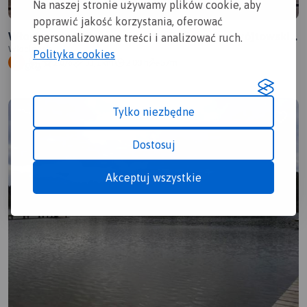
Na naszej stronie używamy plików cookie, aby
poprawić jakość korzystania, oferować
Włocławek- Telążna - jezioro Dzilno - jez. wójtowskie
spersonalizowane treści i analizować ruch.
- jez wikaryjskie - włocławek
Włocławek
Polityka cookies
2.0/6
33,1 km
2:00 h
57m
G
Tylko niezbędne
Dostosuj
Akceptuj wszystkie