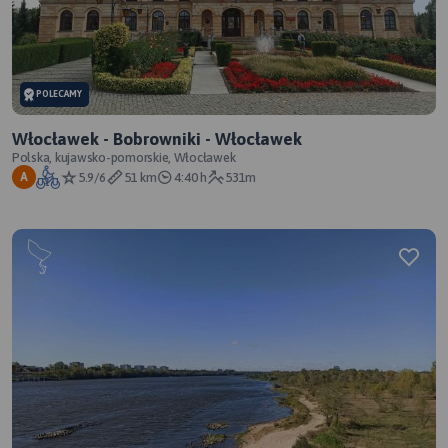
POLECAMY
Włocławek - Bobrowniki - Włocławek
Polska, kujawsko-pomorskie, Włocławek
5.9/6
51 km
4:40 h
531m
A