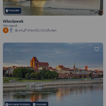
POLECAMY
Włocławek
Włocławek
6/6
19 km
2:53 h
1km
D
OFICJALNY PRZEBIEG
POLECAMY