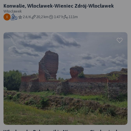
Konwalie, Włocławek-Wieniec Zdrój-Włocławek
Włocławek
2.6/6
20,2 km
1:47 h
111m
I