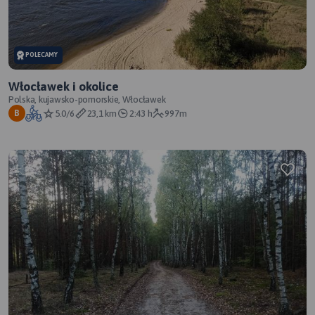
POLECAMY
Włocławek i okolice
Polska, kujawsko-pomorskie, Włocławek
5.0/6
23,1 km
2:43 h
997m
B