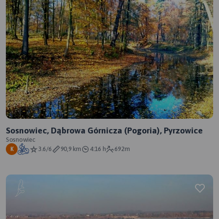
Sosnowiec, Dąbrowa Górnicza (Pogoria), Pyrzowice
Sosnowiec
3.6/6
90,9 km
4:16 h
692m
K