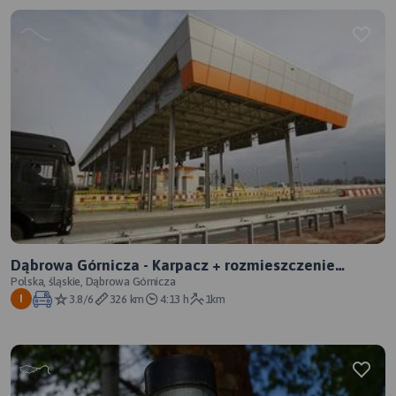
Dąbrowa Górnicza - Karpacz + rozmieszczenie
fotoradarów na 5
Polska, śląskie, Dąbrowa Górnicza
3.8/6
326 km
4:13 h
1km
I