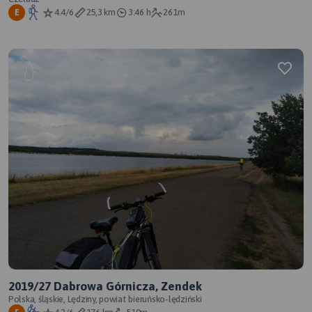
4.4/6
25,3 km
3:46 h
261m
E
2019/27 Dabrowa Górnicza, Zendek
Polska, śląskie, Lędziny, powiat bieruńsko-lędziński