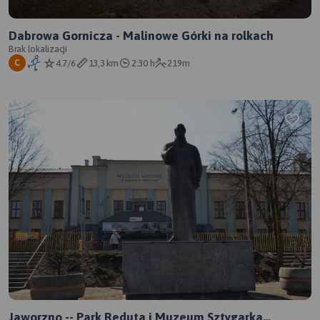
Dabrowa Gornicza - Malinowe Górki na rolkach
Brak lokalizacji
4.7/6
13,3 km
2:30 h
219m
C
Jaworzno -- Park Reduta i Muzeum Sztygarka