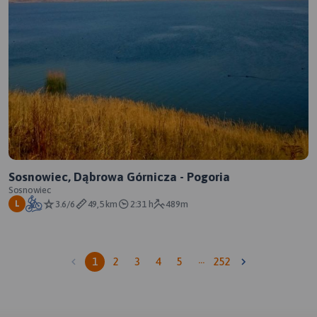
Sosnowiec, Dąbrowa Górnicza - Pogoria
Sosnowiec
3.6/6
49,5 km
2:31 h
489m
L
…
1
2
3
4
5
252