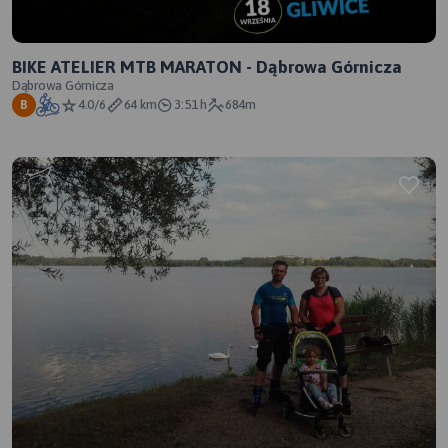
BIKE ATELIER MTB MARATON - Dąbrowa Górnicza
Dąbrowa Górnicza
4.0/6
64 km
3:51 h
684m
B