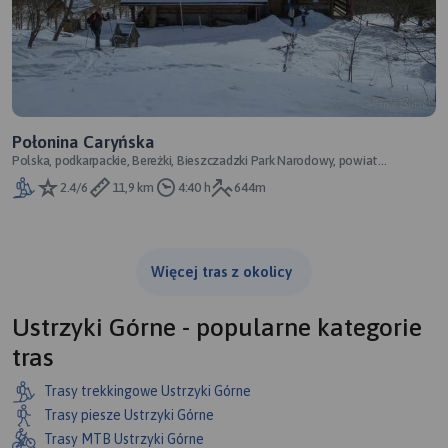
Połonina Caryńska
Polska, podkarpackie, Bereżki, Bieszczadzki Park Narodowy, powiat
bieszczadzki, Bieszczady Zachodnie
2.4/6
11,9 km
4:40 h
644m
Więcej tras z okolicy
Ustrzyki Górne - popularne kategorie
tras
Trasy trekkingowe Ustrzyki Górne
Trasy piesze Ustrzyki Górne
Trasy MTB Ustrzyki Górne