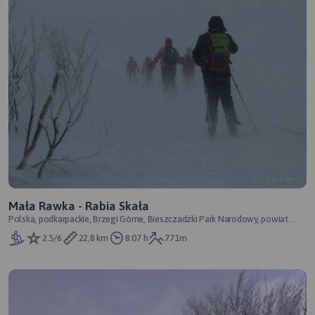
Mała Rawka - Rabia Skała
Polska, podkarpackie, Brzegi Górne, Bieszczadzki Park Narodowy, powiat
bieszczadzki, Bieszczady Zach
2.5/6
22,8 km
8:07 h
771m