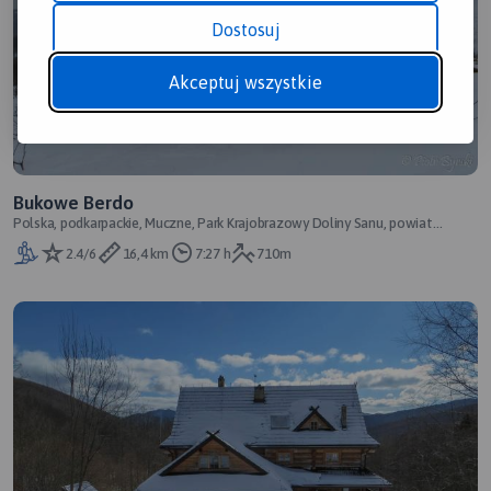
Dostosuj
Akceptuj wszystkie
Bukowe Berdo
Polska, podkarpackie, Muczne, Park Krajobrazowy Doliny Sanu, powiat
bieszczadzki, Bieszczady Zachodn
2.4/6
16,4 km
7:27 h
710m