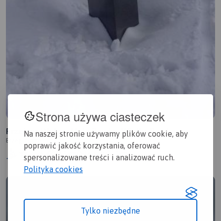
Strona używa ciasteczek
Przełęcz Wyżna, Mała Rawka, Wielka Rawka,
Na naszej stronie używamy plików cookie, aby
Brzegi Górne
Krzemieniec (Kremenaros), Przełęcz Wyżniańska
poprawić jakość korzystania, oferować
2.5/6
18,1 km
6:24 h
1km
spersonalizowane treści i analizować ruch.
Polityka cookies
Tylko niezbędne