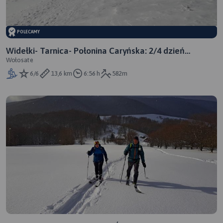
POLECAMY
Widełki- Tarnica- Połonina Caryńska: 2/4 dzień
Wołosate
(Wołosate- Przełęcz Przysłup Caryński)
6/6
13,6 km
6:56 h
582m