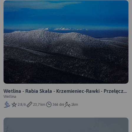
Wetlina - Rabia Skała - Krzemieniec-Rawki - Przełęcz
Wetlina
Wyżniańska
2.8/6
23,7 km
366 dni
1km