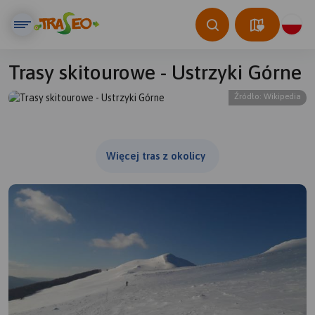
Trasy skitourowe - Ustrzyki Górne
Źródło: Wikipedia
© Traseo Map
© OpenMapTiles
© OpenStreetMap contributors
Więcej tras z okolicy