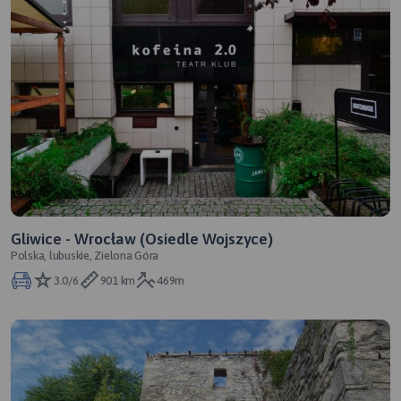
Gliwice - Wrocław (Osiedle Wojszyce)
Polska, lubuskie, Zielona Góra
3.0/6
901 km
469m