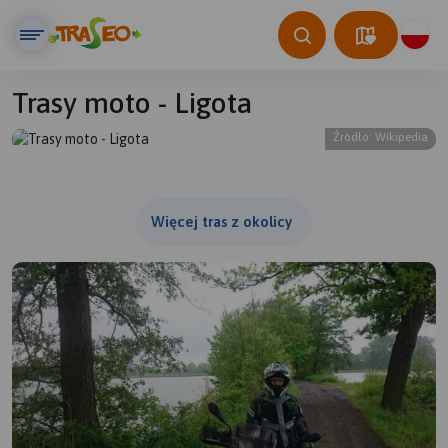
Trasy moto - Ligota
Źródło: Wikipedia
© Traseo Map
© OpenMapTiles
© OpenStreetMap contributors
Więcej tras z okolicy