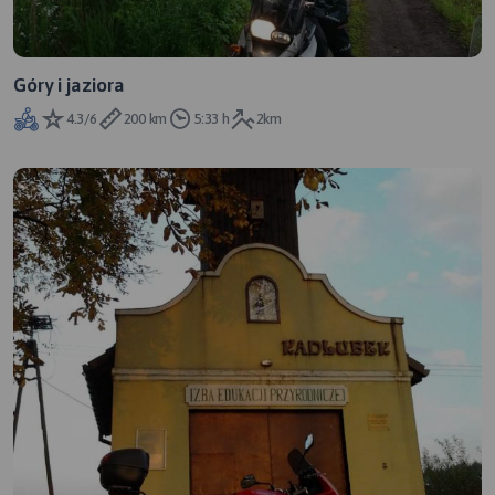
Góry i jaziora
4.3/6
200 km
5:33 h
2km