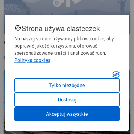
Strona używa ciasteczek
Na naszej stronie używamy plików cookie, aby
Rybnik-Pszczyna-Bielsko-Cieszyn
poprawić jakość korzystania, oferować
Rybnik, Pszczyna, Cieszyn
spersonalizowane treści i analizować ruch.
2.7/6
185 km
4:53 h
960m
Polityka cookies
Tylko niezbędne
Dostosuj
Akceptuj wszystkie