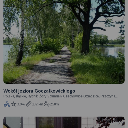
Wokół jeziora Goczałkowickiego
Polska, śląskie, Rybnik, Żory, Strumień, Czechowice-Dziedzice, Pszczyna,
śląskie
3.0/6
132 km
258m