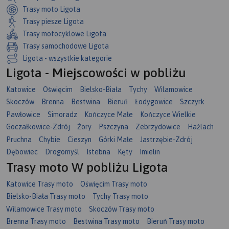
Trasy moto Ligota
Trasy piesze Ligota
Trasy motocyklowe Ligota
Trasy samochodowe Ligota
Ligota - wszystkie kategorie
Ligota - Miejscowości w pobliżu
Katowice
Oświęcim
Bielsko-Biała
Tychy
Wilamowice
Skoczów
Brenna
Bestwina
Bieruń
Łodygowice
Szczyrk
Pawłowice
Simoradz
Kończyce Małe
Kończyce Wielkie
Goczałkowice-Zdrój
Żory
Pszczyna
Zebrzydowice
Hażlach
Pruchna
Chybie
Cieszyn
Górki Małe
Jastrzębie-Zdrój
Dębowiec
Drogomyśl
Istebna
Kęty
Imielin
Trasy moto W pobliżu Ligota
Katowice Trasy moto
Oświęcim Trasy moto
Bielsko-Biała Trasy moto
Tychy Trasy moto
Wilamowice Trasy moto
Skoczów Trasy moto
Brenna Trasy moto
Bestwina Trasy moto
Bieruń Trasy moto