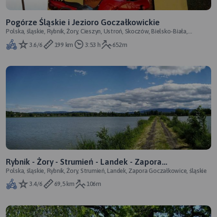
Pogórze Śląskie i Jezioro Goczałkowickie
Polska, śląskie, Rybnik, Żory, Cieszyn, Ustroń, Skoczów, Bielsko-Biała,
Strumień, śląskie
3.6/6
199 km
3:53 h
652m
Rybnik - Żory - Strumień - Landek - Zapora
Polska, śląskie, Rybnik, Żory, Strumień, Landek, Zapora Goczałkowice, śląskie
Goczałkowice
3.4/6
69,5 km
106m