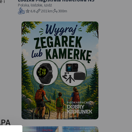
e i
Polska, łódzkie, Łódź
6/6
201 km
300m
APA