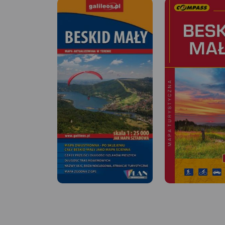
MAPA TURYSTYCZNA
APLIKACJI TRASEO
Szczegółowa mapa
turystyczna "Żywiec 
uwzględnieniem atra
MAPA TURYSTYCZNA W
zabytków, noclegów
APLIKACJI TRASEO