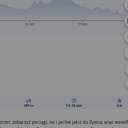
26 km
39 km
ewyższeń:
Suma spadków:
Średni czas potrzebny na pokon
Ocen
389 m
5 h 38 min
6/6
zec zobaczyć pociągi, no i jechał jakiś do Żywca, więc wsiedl