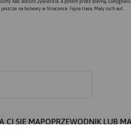
iśmy nad Jezioro Żywieckie, a potem przez Bierną, Łodygowic
jeszcze na bulwary w Straconce. Fajna trasa. Mały ruch aut.
A CI SIĘ MAPOPRZEWODNIK LUB M