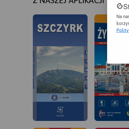
Z NASZEJ APLIKACJI
S
Na na
korzys
Polit