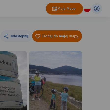
Moja Mapa
udostępnij
Dodaj do mojej mapy