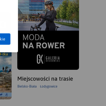
kie
Miejscowości na trasie
Bielsko-Biała
Łodygowice