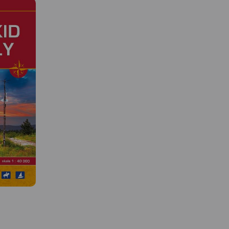
MAPA TURYSTYCZNA W A
 W
TRASEO
MAPA TURYSTYCZNA W
APLIKACJI TRASEO
Mapa obejmuje obszar
i okolice" z
popularnego i 
kcji,
Mapa z zaznaczonymi m.in.
odwiedzanego z
,
zabytkami, noclegami, bazą
Beskidów, jakim jest