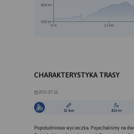
424 m
315 m
0 m
13 km
CHARAKTERYSTYKA TRASY
2015-07-16
Długość trasy:
Suma prz
52 km
410 m
Popołudniowa wycieczka. Pojechaliśmy na dwor