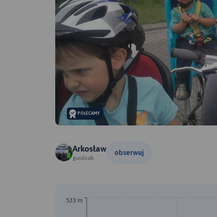
POLECAMY
Arkosław
obserwuj
guidoak
533 m