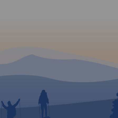
Śląskiego
eny od
iałej na
ynkę i
iu oraz
hodzie i
Położone
 Wisła i
iększych
yczno-
olskich
 mają tu
ziesiąt
i dobrze
trasy
pularna
iesza i
 to góry
ściach
 dobrze
rowane.