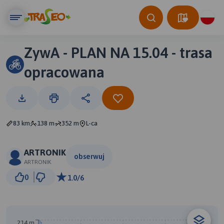
ZywA - PLAN NA 15.04 - trasa
opracowana
83 km
138 m
352 m
L-ca
ARTRONIK
obserwuj
ARTRONIK
20 km
0
1.0/6
© Traseo Map
© OpenMapTiles
© OpenStreetMap contributors
B
214 m