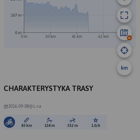
107 m
0 m
0 m
20 km
41 km
62 km
83 km
km
A
CHARAKTERYSTYKA TRASY
2016-09-08
L-ca
Długość trasy:
Suma przewyższeń:
Suma spadków:
Ocena trasy:
83 km
138 m
352 m
1.0/6