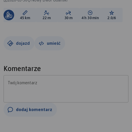
Długość trasy:
Suma przewyższeń:
Suma spadków:
Średni czas potrzebny 
Ocena tras
45 km
22 m
30 m
4 h 30 min
2.0/6
dojazd
umieść
Komentarze
Twój komentarz
dodaj komentarz