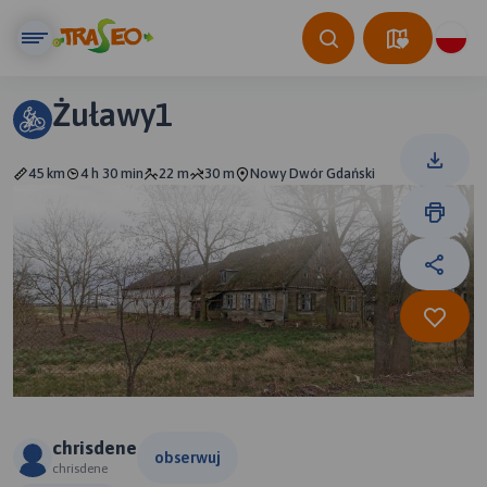
Żuławy1
45 km
4 h 30 min
22 m
30 m
Nowy Dwór Gdański
chrisdene
obserwuj
chrisdene
3 km