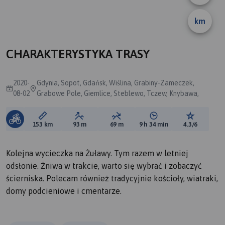
km
CHARAKTERYSTYKA TRASY
2020-
Gdynia, Sopot, Gdańsk, Wiślina, Grabiny-Zameczek,
08-02
Grabowe Pole, Giemlice, Steblewo, Tczew, Knybawa,
Długość trasy:
Suma przewyższeń:
Suma spadków:
Średni czas potrzebny 
Ocena tras
153 km
93 m
69 m
9 h 34 min
4.3/6
Kolejna wycieczka na Żuławy. Tym razem w letniej
odsłonie. Żniwa w trakcie, warto się wybrać i zobaczyć
ścierniska. Polecam również tradycyjnie kościoły, wiatraki,
domy podcieniowe i cmentarze.