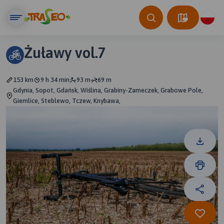
Żuławy vol.7
153 km
9 h 34 min
93 m
69 m
Gdynia, Sopot, Gdańsk, Wiślina, Grabiny-Zameczek, Grabowe Pole,
Giemlice, Steblewo, Tczew, Knybawa,