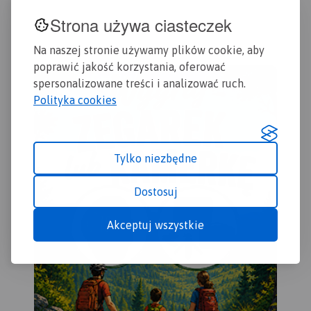
informacje dotyczące
wszystkie informacje
inf
Strona używa ciasteczek
Gdańska oraz opis
przydatne turyście. Podano
obs
ciekawych miejsc.
aktualne przebiegi szlaków
Wiś
Na naszej stronie używamy plików cookie, aby
pieszych, rowerowych,
się
poprawić jakość korzystania, oferować
konnych, nordic walking i
tury
spersonalizowane treści i analizować ruch.
konnych, łącznie z
row
kilometrażem.
obs
Polityka cookies
zac
na 
Fro
Tylko niezbędne
Dostosuj
Akceptuj wszystkie