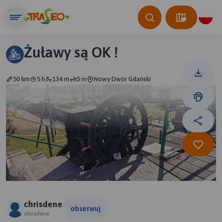
Żuławy są OK !
50 km
5 h
134 m
0 m
Nowy Dwór Gdański
chrisdene
obserwuj
chrisdene
3 km