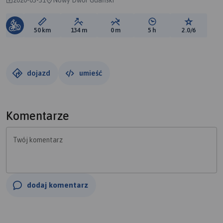
Długość trasy:
Suma przewyższeń:
Suma spadków:
Średni czas potrzebny 
Ocena tras
50 km
134 m
0 m
5 h
2.0/6
dojazd
umieść
Komentarze
Twój komentarz
dodaj komentarz