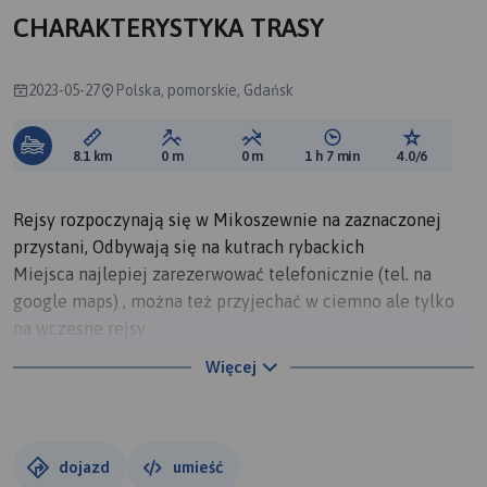
CHARAKTERYSTYKA TRASY
2023-05-27
Polska, pomorskie, Gdańsk
Długość trasy:
Suma przewyższeń:
Suma spadków:
Średni czas potrzebny 
Ocena tras
8.1 km
0 m
0 m
1 h 7 min
4.0/6
Rejsy rozpoczynają się w Mikoszewnie na zaznaczonej
przystani, Odbywają się na kutrach rybackich
Miejsca najlepiej zarezerwować telefonicznie (tel. na
google maps) , można też przyjechać w ciemno ale tylko
na wczesne rejsy
Przejeżdżający z Mierzei Wiślanej od strony Stegny muszą
Więcej
przepłynąć promem lub skorzystać z drogi S7 i mostu w
Kieżmarku (pewniejsza opcja). Z przystani w Mikoszewie
od strony Stegny organizowane są rejsy na szybkich
łodziach
dojazd
umieść