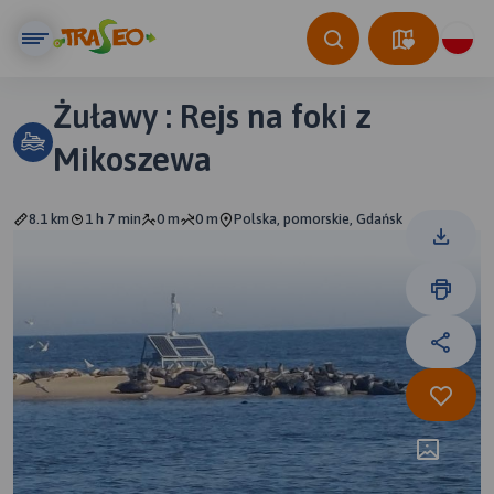
Żuławy : Rejs na foki z
Mikoszewa
8.1 km
1 h 7 min
0 m
0 m
Polska, pomorskie, Gdańsk