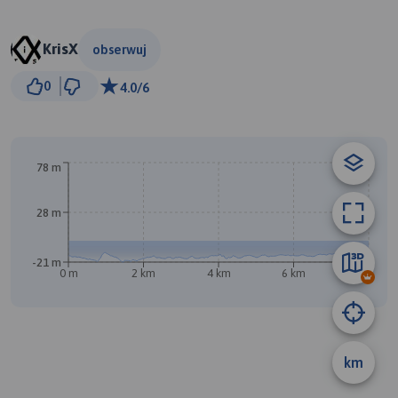
KrisX
obserwuj
1 km
0
4.0/6
© Traseo Map
© OpenMapTiles
© OpenStreetMap contributors
78 m
28 m
-21 m
0 m
2 km
4 km
6 km
8.1 km
km
A
B