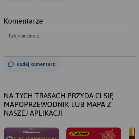
Rejs kutrem trwa ok 1h, najpierw płynie się niespiesznie
do ujścia przekopu Wisły obserwując ptaki na łachach i
falochronie, potem przez ok 15 minut obserwuje się foki
Komentarze
wylegające się na wysepkach i wraca z powrotem. Łodzie
nie podpływają zbyt blisko więc warto mieć aparat z
Twój komentarz
teleobiektywem
dodaj komentarz
NA TYCH TRASACH PRZYDA CI SIĘ
MAPOPRZEWODNIK LUB MAPA Z
NASZEJ APLIKACJI