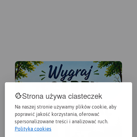
Krajobrazowego Puszczy
Kostrzyn.
ora
Zielonki oraz Park
Rok
Krajobrazowy Promno.
Strona używa ciasteczek
Na naszej stronie używamy plików cookie, aby
poprawić jakość korzystania, oferować
spersonalizowane treści i analizować ruch.
Polityka cookies