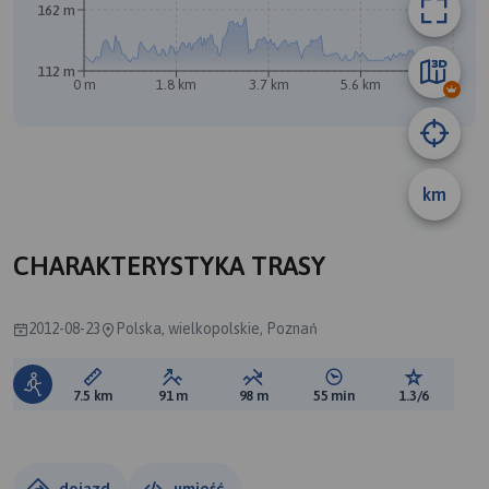
162 m
112 m
0 m
1.8 km
3.7 km
5.6 km
7.4 km
B
A
km
CHARAKTERYSTYKA TRASY
2012-08-23
Polska, wielkopolskie, Poznań
Długość trasy:
Suma przewyższeń:
Suma spadków:
Średni czas potrzebny 
Ocena tras
7.5 km
91 m
98 m
55 min
1.3/6
dojazd
umieść