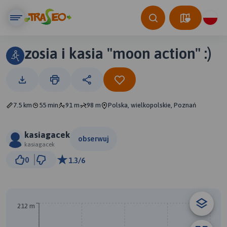
zosia i kasia "moon action" :)
7.5 km
55 min
91 m
98 m
Polska, wielkopolskie, Poznań
kasiagacek
obserwuj
kasiagacek
500 m
0
1.3/6
© Traseo Map
© OpenMapTiles
© OpenStreetMap contributors
212 m