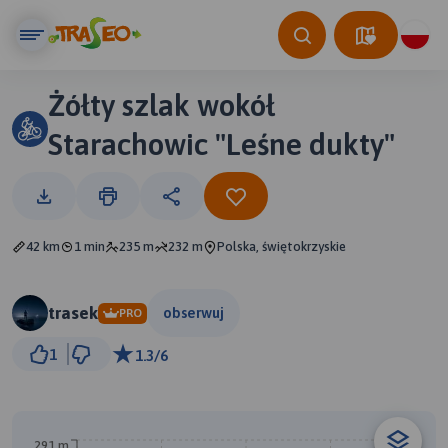
Żółty szlak wokół
Starachowic "Leśne dukty"
42 km
1 min
235 m
232 m
Polska, świętokrzyskie
trasek
obserwuj
PRO
3 km
1
1.3/6
© Traseo Map
© OpenMapTiles
© OpenStreetMap contributors
291 m