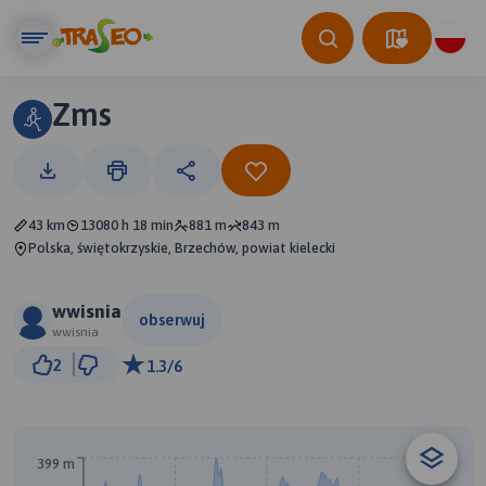
Zms
43 km
13080 h 18 min
881 m
843 m
Polska, świętokrzyskie, Brzechów, powiat kielecki
wwisnia
obserwuj
wwisnia
5 km
2
1.3/6
© Traseo Map
© OpenMapTiles
© OpenStreetMap contributors
399 m