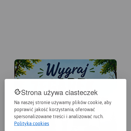
przedstawiony na mapie
Staszów. Wzdłuż Nidy leżą
zamyka się w granicach:
najstarsze miasta regionu:
Końskie na północy, Raków
Chęciny, Pińczów, Wiślica i
na południu, Ostrowiec
Nowy Korczyn. Doskonałe
Świętokrzyski na wschodzie,
warunki do wypoczynku oraz
Dobrzeszów na zachodzie.
uprawiania sportów
Rok wydania 2023
wodnych daje utworzony na
rzece Czarnej Staszowskiej
zbiornik Chańcza.
Rok
wydania: 2024
Strona używa ciasteczek
Na naszej stronie używamy plików cookie, aby
poprawić jakość korzystania, oferować
spersonalizowane treści i analizować ruch.
Polityka cookies