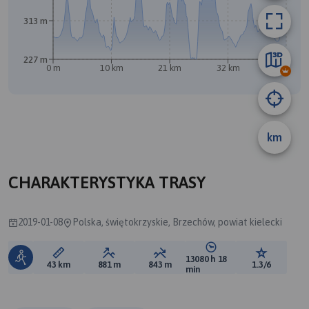
313 m
A
227 m
0 m
10 km
21 km
32 km
43 km
B
km
CHARAKTERYSTYKA TRASY
2019-01-08
Polska, świętokrzyskie, Brzechów, powiat kielecki
13080 h 18
Długość trasy:
Suma przewyższeń:
Suma spadków:
Średni czas potrzebny 
Ocena tras
43 km
881 m
843 m
1.3/6
min