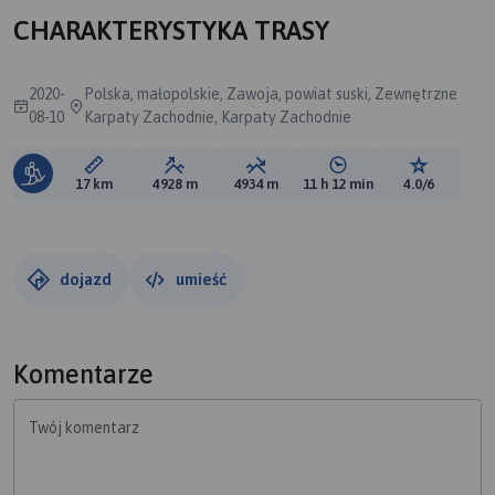
CHARAKTERYSTYKA TRASY
2020-
Polska, małopolskie, Zawoja, powiat suski, Zewnętrzne
08-10
Karpaty Zachodnie, Karpaty Zachodnie
Długość trasy:
Suma przewyższeń:
Suma spadków:
Średni czas potrzebny 
Ocena tras
17 km
4928 m
4934 m
11 h 12 min
4.0/6
dojazd
umieść
Komentarze
Twój komentarz