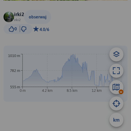
irki2
obserwuj
irki2
1 km
0
4.0/6
© Traseo Map
© OpenMapTiles
© OpenStreetMap contributors
1010 m
B
A
782 m
555 m
0 m
4.2 km
8.5 km
12 km
17 km
km