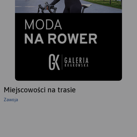
zastosowano cieniowanie w
celu uzyskania wrażenia
plastyczności rzeźby
terenu. Mapę offline można
zakupić w aplikacji Traseo na
urządzenia mobilne.
Rok
wydania 2022
Miejscowości na trasie
Zawoja