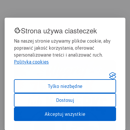
szlaków pieszych i
rowerowych. Wyróżniono
miejscowości godne
zwiedzania i miejsca
Strona używa ciasteczek
szczególnie interesujące
aktywnych.
Na naszej stronie używamy plików cookie, aby
poprawić jakość korzystania, oferować
spersonalizowane treści i analizować ruch.
Polityka cookies
Tylko niezbędne
Dostosuj
Akceptuj wszystkie