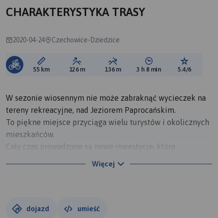
CHARAKTERYSTYKA TRASY
2020-04-24
Czechowice-Dziedzice
Długość trasy:
Suma przewyższeń:
Suma spadków:
Średni czas potrzebny 
Ocena tras
55 km
126 m
136 m
3 h 8 min
5.4/6
W sezonie wiosennym nie może zabraknąć wycieczek na
tereny rekreacyjne, nad Jeziorem Paprocańskim.
To piękne miejsce przyciąga wielu turystów i okolicznych
mieszkańców.
Cały czas prowadzone są nowe inwestycje, które
uatrakcyjniają jeszcze bardziej to miejsce. Szkoda, że w
Więcej
tym roku korzystanie z wielu atrakcji oferowanych przez
ośrodek wypoczynkowy będzie mocno ograniczone.
Trasa z Czechowic-Dziedzic jest łatwa i bardzo przyjemna.
Przebiega w większości po leśnych drogach i ścieżkach
dojazd
umieść