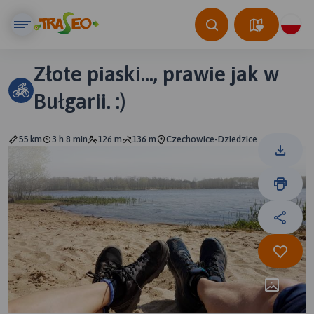
Złote piaski..., prawie jak w
Bułgarii. :)
55 km
3 h 8 min
126 m
136 m
Czechowice-Dziedzice