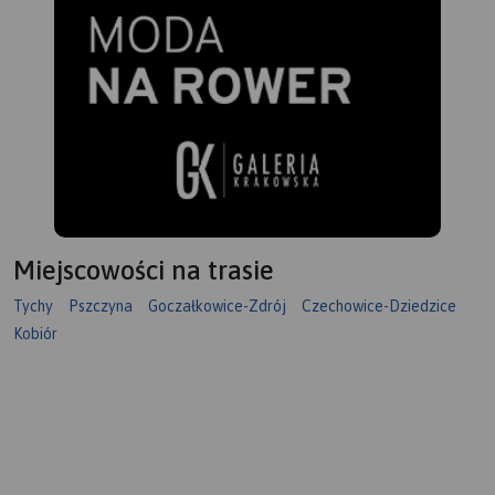
Miejscowości na trasie
Tychy
Pszczyna
Goczałkowice-Zdrój
Czechowice-Dziedzice
Kobiór