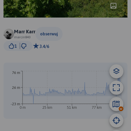
Marr Karr
obserwuj
marcin840
10 km
1
3.4/6
© Traseo Map
© OpenMapTiles
© OpenStreetMap contributors
76 m
A
26 m
-23 m
0 m
25 km
51 km
77 km
103 km
B