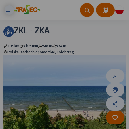
ZKL - ZKA
103 km
9 h 5 min
946 m
934 m
Polska, zachodniopomorskie, Kołobrzeg