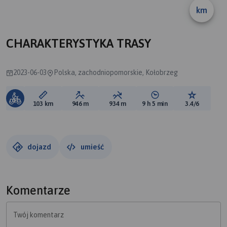
km
CHARAKTERYSTYKA TRASY
2023-06-03
Polska, zachodniopomorskie, Kołobrzeg
Długość trasy:
Suma przewyższeń:
Suma spadków:
Średni czas potrzebny 
Ocena tras
103 km
946 m
934 m
9 h 5 min
3.4/6
dojazd
umieść
Komentarze
Twój komentarz