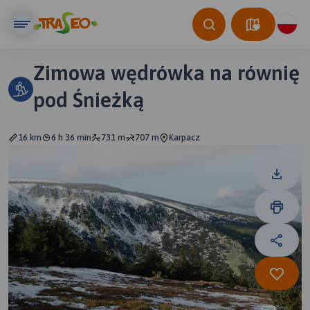
Zimowa wędrówka na równię
pod Śnieżką
16 km
6 h 36 min
731 m
707 m
Karpacz