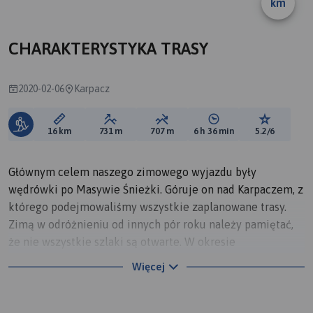
km
CHARAKTERYSTYKA TRASY
2020-02-06
Karpacz
Długość trasy:
Suma przewyższeń:
Suma spadków:
Średni czas potrzebny 
Ocena tras
16 km
731 m
707 m
6 h 36 min
5.2/6
Głównym celem naszego zimowego wyjazdu były
wędrówki po Masywie Śnieżki. Góruje on nad Karpaczem, z
którego podejmowaliśmy wszystkie zaplanowane trasy.
Zimą w odróżnieniu od innych pór roku należy pamiętać,
że nie wszystkie szlaki są otwarte. W okresie
występowania zagrożenia lawinowego, niektóre szlaki są
Więcej
wyłączone z ruchu turystycznego, inne wytyczkowane
specjalnie z uwagi na głęboki śnieg, dlatego też przed
wyruszeniem na konkretną trasę warto zapoznać się z