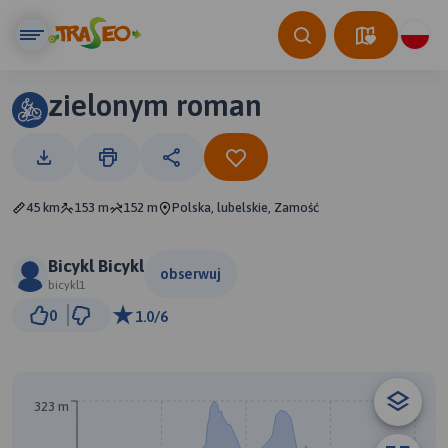
zielonym roman
45 km
153 m
152 m
Polska, lubelskie, Zamość
Bicykl Bicykl
obserwuj
bicykl1
5 km
0
1.0/6
© Traseo Map
© OpenMapTiles
© OpenStreetMap contributors
A
B
323 m