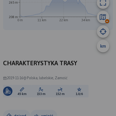
265 m
208 m
0 m
11 km
22 km
34 km
45 km
km
CHARAKTERYSTYKA TRASY
2019-11-16
Polska, lubelskie, Zamość
Długość trasy:
Suma przewyższeń:
Suma spadków:
Ocena trasy:
45 km
153 m
152 m
1.0/6
dojazd
umieść