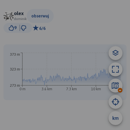
olex
obserwuj
dominik
2 km
9
6/6
© Traseo Map
© OpenMapTiles
© OpenStreetMap contributors
B
373 m
323 m
273 m
0 m
3.6 km
7.3 km
10 km
14 km
km
A