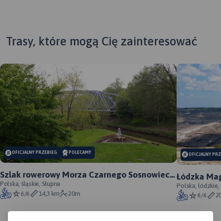
Trasy, które mogą Cię zainteresować
MAPA TURYSTYCZNA W
APLIKACJI TRASEO
OFICJALNY PRZEBIEG
POLECAMY
OFICJALNY PR
Szlak rowerowy Morza Czarnego Sosnowiec -
Łódzka Mag
oficjalny przebieg
Polska, śląskie, Słupna
Polska, łódzkie,
6/6
14,3 km
20m
6/6
2