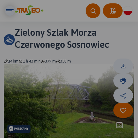
Zielony Szlak Morza
Czerwonego Sosnowiec
14 km
1 h 43 min
379 m
358 m
POLECAMY