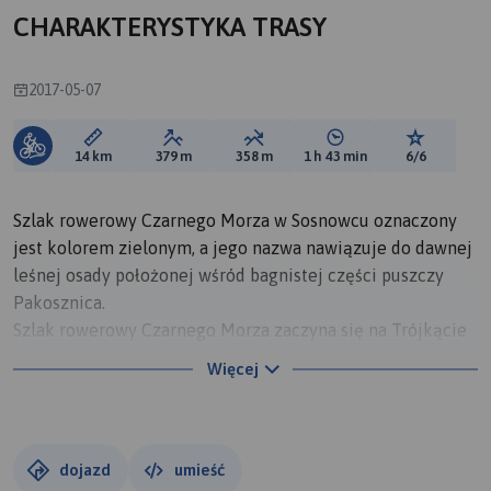
CHARAKTERYSTYKA TRASY
2017-05-07
Długość trasy:
Suma przewyższeń:
Suma spadków:
Średni czas potrzebny 
Ocena tras
14 km
379 m
358 m
1 h 43 min
6/6
Szlak rowerowy Czarnego Morza w Sosnowcu oznaczony
jest kolorem zielonym, a jego nazwa nawiązuje do dawnej
leśnej osady położonej wśród bagnistej części puszczy
Pakosznica.
Szlak rowerowy Czarnego Morza zaczyna się na Trójkącie
Trzech Cesarzy. Jest to historyczne miejsce, gdzie w latach
Więcej
1846-1915 zbiegały się granice trzech europejskich
mocarstw: Prus, Austrii i Rosji. Granicę stanowiły rzeki:
Biała Przemsza, Czarna Przemsza i Przemsza.Szlak
Czarnego Morza kończy się w dzielnicy Kazimierz
dojazd
umieść