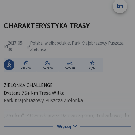
km
CHARAKTERYSTYKA TRASY
2017-05-
Polska, wielkopolskie, Park Krajobrazowy Puszcza
30
Zielonka
Długość trasy:
Suma przewyższeń:
Suma spadków:
Ocena trasy:
70 km
529 m
529 m
6/6
ZIELONKA CHALLENGE
Dystans 75+ km Trasa Wilka
Park Krajobrazowy Puszcza Zielonka
„75+ km”: Z Owińsk przez Dziewiczą Górę, Ludwikowo, do
Tuczna następnie południową stroną wokół jezior
Więcej
Stęszewskiego i Wronczyńskiego Dużego do Wronczyna,