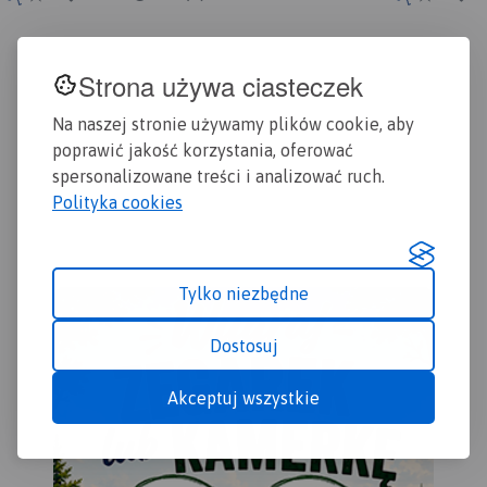
szlakami pieszymi i
uwzględnione wszelkie
rowerowymi. Obszar mapy
niezbędne informacje
obejmuje teren Parku
turystyczno-krajoznawcze
Krajobrazowego Puszczy
Strona używa ciasteczek
oraz informacje praktyczne.
Zielonki oraz Park
Rok Wydania 2017
Krajobrazowy Promno.
Na naszej stronie używamy plików cookie, aby
poprawić jakość korzystania, oferować
spersonalizowane treści i analizować ruch.
Polityka cookies
Tylko niezbędne
Dostosuj
Akceptuj wszystkie