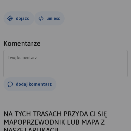
dalej północną stroną w/w jezior w kierunku Czernic,
Zielonki, przez Dąbrówkę Kościelną, Niedźwiedziny,
Sławicę, Dzwonowo, Głęboczek, Zielonkę, Kamińsko,
dojazd
umieść
Rakownię, Bolechowo, Trzaskowo, Potasze i wspólny
powrót do mety w Owińskach.
Komentarze
Twój komentarz
dodaj komentarz
NA TYCH TRASACH PRZYDA CI SIĘ
MAPOPRZEWODNIK LUB MAPA Z
NASZEJ APLIKACJI