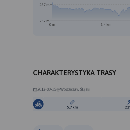
287 m
237 m
0 m
1.4 km
B
CHARAKTERYSTYKA TRASY
2013-09-15
Wodzisław Śląski
Długość trasy:
5.7 km
21