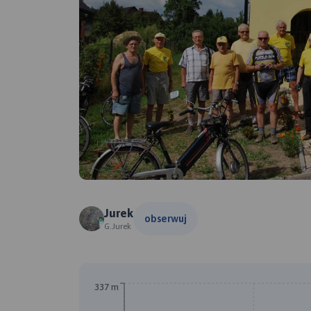
Jurek
obserwuj
G.Jurek
337 m
A