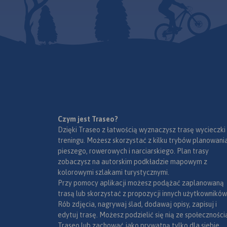
miejscowości. Mapa oprócz
graniczne, Aut
województwa obejmuje też
Miejsca Obsługi P
pogranicze i obszar Wrocławia.
wybrane stacje b
Na obu mapach wkreślono
parkingi i promy w
współrzędne geograficzne
lotnicze, obszary l
zgodne z GPS. Opracowanie
narodowe, uzdrowis
obejmuje także plan Opola w
ośrodki narciarskie
skali 1:20 000, widoczny po
Liście UNESCO. 
odpowiednim zbliżeniu.
językach: polskim, 
czeskim i słowackim
Mapa dodatkowo za
- schemat dróg p
Czym jest Traseo?
Słowacji i w Czecha
Dzięki Traseo z łatwością wyznaczysz trasę wycieczki
- wykaz wę
treningu. Możesz skorzystać z kilku trybów planowania
autostradach i
pieszego, rowerowych i narciarskiego. Plan trasy
ekspresowych na Sło
zobaczysz na autorskim podkładzie mapowym z
- plany Pragi i Braty
kolorowymi szlakami turystycznymi.
- schemat metra w P
Przy pomocy aplikacji możesz podążać zaplanowaną
- informacje prak
trasą lub skorzystać z propozycji innych użytkowników
podróżujących s
Rób zdjęcia, nagrywaj ślad, dodawaj opisy, zapisuj i
po Słowacji i Czech
edytuj trasę. Możesz podzielić się nią ze społeczności
wybrane przepisy
Traseo lub zachować jako prywatną tylko dla siebie,