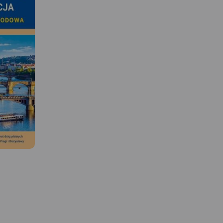
 W
ic
MAPA TURYSTYCZNA W
zębie-
APLIKACJI TRASEO
zisław
Turistická mapa Euro
na niej
Praděd zahrnuje
 turyście,
česko-polského příh
 granice
na české straně 
Jeseník a Bruntál, na
ych. W
straně Opolské vojv
isano
Speciálně zprac
kartografický p
c. Podano
obsahuje nez
MAPA TURYSTYCZNA W
szlaków
informace pro a
APLIKACJI TRASEO
ch.
turistiku v přeshr