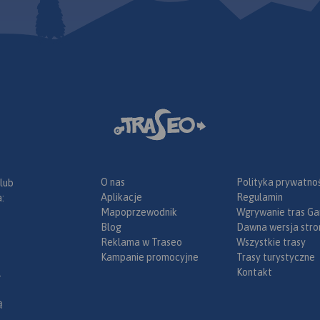
ostradowe
odróżnych,
enzynowe,
odne, porty
eśne, parki
ka, większe
, obiekty na
Legenda w
angielskim,
.
wiera:
łatnych na
ch;
O nas
Polityka prywatnoś
 lub
złów na
Aplikacje
Regulamin
:
 drogach
Mapoprzewodnik
Wgrywanie tras Ga
wacji;
Blog
Dawna wersja stro
sławy;
Reklama w Traseo
Wszystkie trasy
radze;
Kampanie promocyjne
Trasy turystyczne
tyczne dla
Kontakt
.
amochodem
ach (m.in.:
ą
 drogowe,