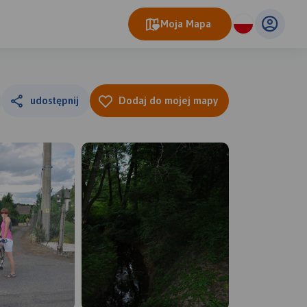
Moja Mapa
udostępnij
Dodaj do mojej mapy