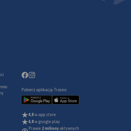
ci
rmin
Pobierz aplikację Traseo:
ny
4,8
w app store
4,8
w google play
Prawie
2 miliony
aktywnych