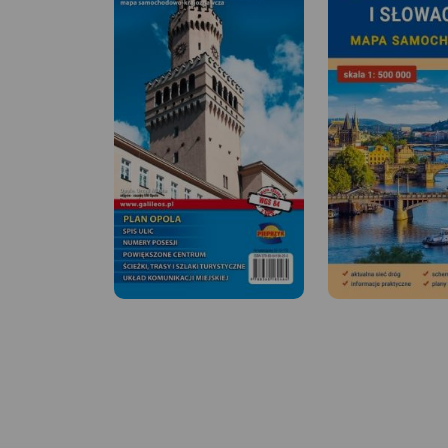
MAPA TURYSTYCZNA W
MAPA TURYSTYCZNA
APLIKACJI TRASEO
APLIKACJI TRASEO
Mapa Raciborza i okolic
Mapa Rybnika i okol
obejmuje obszar, w skład
obejmuje Żory, Jastr
którego wchodzą gminy:
Zdrój, Rybnik i Wod
Racibórz, Kornowac, Nędza,
Śląski. Zaznaczono 
Kuźnia Raciborska, Rudnik,
informacje przydatne
Pietrowice Wielkie, Krzanowice,
jak zabytki, noclegi,
Krzyżanowice. Szczególnie
obszarów chronion
atrakcyjne miejsca zaznaczono
miejscowościach op
żółtą ramką. Podano aktualne
nazwy głównych uli
przebiegi szlaków pieszych,
aktualne przebiegi 
rowerowych i dydaktycznych,
pieszych i rowerowy