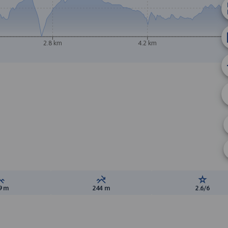
2.8 km
4.2 km
Suma przewyższeń:
Suma spadków:
Ocena t
9 m
244 m
2.6/6