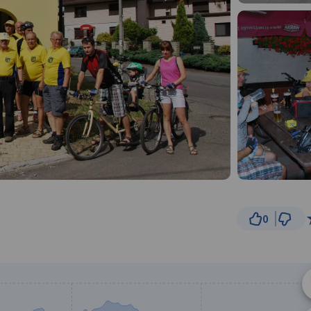
0
200 
© Traseo Map
© OpenMapTiles
© OpenStreetMap cont