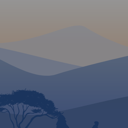
łącznie z kilometrażem.
MAPA TURYSTYCZNA W
MAPA TURYSTYCZNA
APLIKACJI TRASEO
APLIKACJI TRASEO
Mapa Opola i okolic obejmuje
Mapa samochodowa 
obszar województwa w skali
Czech zawiera: ak
1:190 000. Mapa zawiera
autostrad, dróg eks
aktualny przebieg dróg wraz z
głównych, z pod
numeracją, odległości
dwupasm
drogowe, granice powiatów i
jednopasmowe;
gmin ponadto stacje paliw,
budowie, numeracj
hotele, parkingi, zabytki,
kilometraż. 
zaznaczono wszystkie
zaznaczono: p