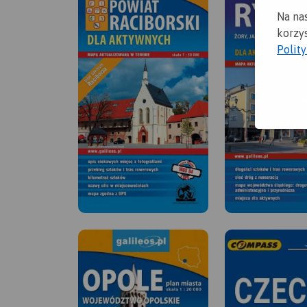
Na na
korzys
Polit