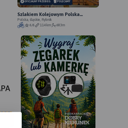
OFICJALNY PRZEBIEG
POLECAMY
Szlakiem Kolejowym Polska
Cerekiew – Większyce - oficjalny
Polska, śląskie, Rybnik
6/6
114 km
683m
przebieg szlaku
APA