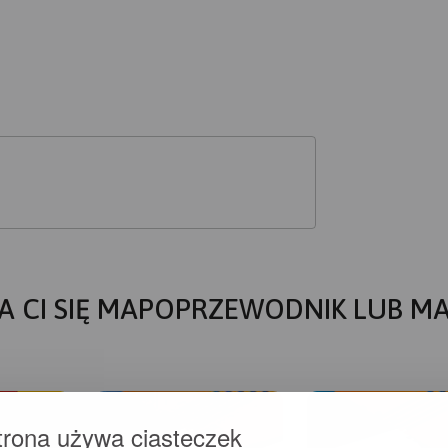
A CI SIĘ MAPOPRZEWODNIK LUB M
trona używa ciasteczek