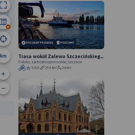
5.7 km
OFICJALNY PRZEBIEG
POLECAMY
km
Trasa wokół Zalewu Szczecińskiego
- oficjalny przebieg szlaku
Polska, zachodniopomorskie, Szczecin
5.4/6
294 km
266m
rasy: