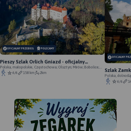
OFICJALNY PRZEBIEG
POLECAMY
OFICJALNY PR
Pieszy Szlak Orlich Gniazd - oficjalny
przebieg szlaku
Polska, małopolskie, Częstochowa; Olsztyn; Mirów; Bobolice;
Szlak Zamk
Morsko; Ogrodzieniec; Pilica; Smoleń; By
6/6
158 km
2km
przebieg
Polska, dolnośl
Śląskie, powiat 
6/6
1