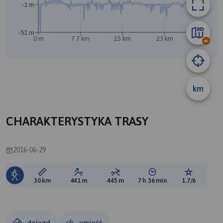
-1 m
-51 m
0 m
7.7 km
15 km
23 km
30 km
km
CHARAKTERYSTYKA TRASY
2016-06-29
Długość trasy:
Suma przewyższeń:
Suma spadków:
Średni czas potrzebny 
Ocena tras
30 km
441 m
445 m
7 h 36 min
1.7/6
dojazd
umieść