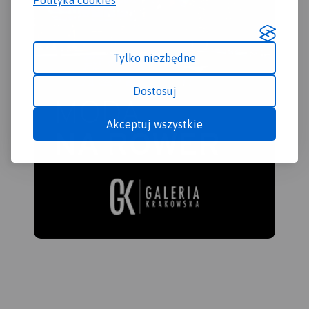
Tylko niezbędne
Dostosuj
Akceptuj wszystkie