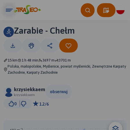
Zarabie - Chełm
15 km
1 h 48 min
3697 m
3701 m
Polska, małopolskie, Myślenice, powiat myślenicki, Zewnętrzne Karpaty
Zachodnie, Karpaty Zachodnie
krzysiekkaem
obserwuj
krzysiekkaem
1 km
0
1.2/6
© Traseo Map
© OpenMapTiles
© OpenStreetMap contributors
B
A