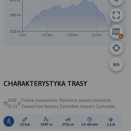
691 m
503 m
315 m
0 m
3.9 km
7.8 km
11 km
15 km
km
CHARAKTERYSTYKA TRASY
2018-
Polska, małopolskie, Myślenice, powiat myślenicki,
05-31
Zewnętrzne Karpaty Zachodnie, Karpaty Zachodnie
Długość trasy:
Suma przewyższeń:
Suma spadków:
Średni czas potrzebny 
Ocena tras
15 km
3697 m
3701 m
1 h 48 min
1.2/6