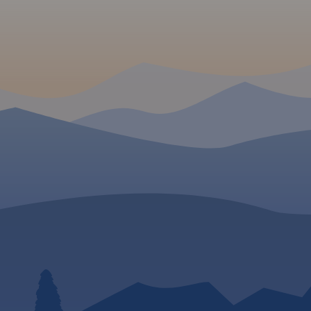
ywa dla
Rok