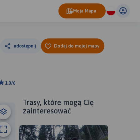
Moja Mapa
udostępnij
Dodaj do mojej mapy
1.0/6
ributors
Trasy, które mogą Cię
zainteresować