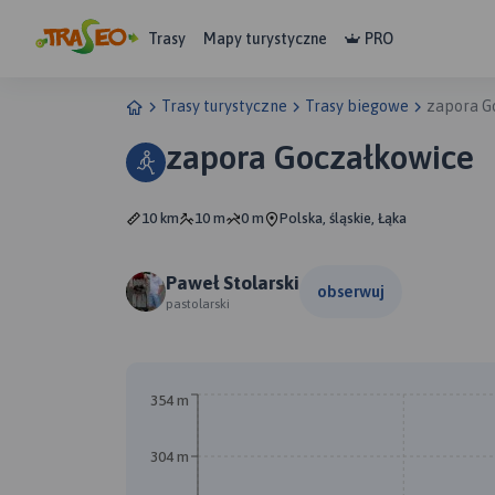
Trasy
Mapy turystyczne
PRO
Trasy turystyczne
Trasy biegowe
zapora G
zapora Goczałkowice
10 km
10 m
0 m
Polska, śląskie, Łąka
Paweł Stolarski
obserwuj
pastolarski
354 m
304 m