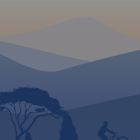
zwiedzania i miejsca
To świetna alternat
szczególnie interesujące
map drukowanych. 
aktywnych.
wydania: 2018