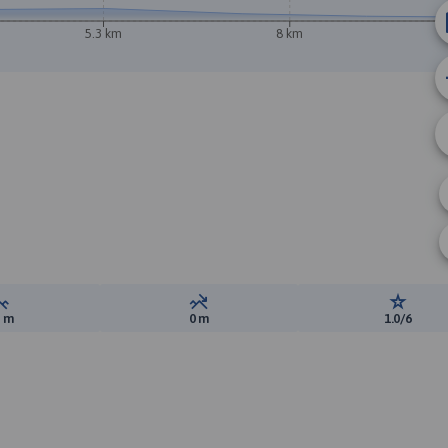
5.3 km
8 km
Suma przewyższeń:
Suma spadków:
Ocena t
0 m
0 m
1.0/6