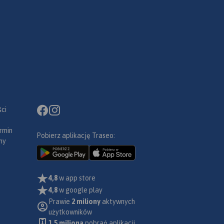
ci
rmin
Pobierz aplikację Traseo:
ny
4,8
w app store
4,8
w google play
Prawie
2 miliony
aktywnych
użytkowników
1.5 miliona
pobrań aplikacji