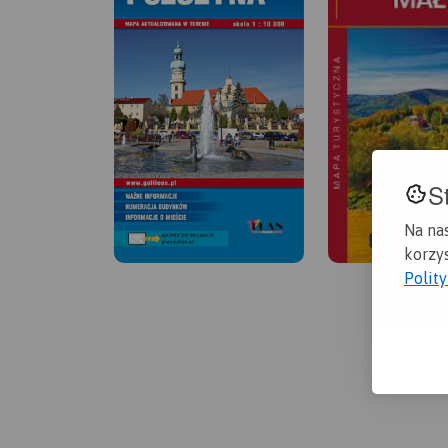
S
Na na
korzys
Polit