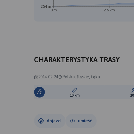
254 m
0 m
2.6 km
CHARAKTERYSTYKA TRASY
2014-02-24
Polska, śląskie, Łąka
Długość trasy:
10 km
1
dojazd
umieść