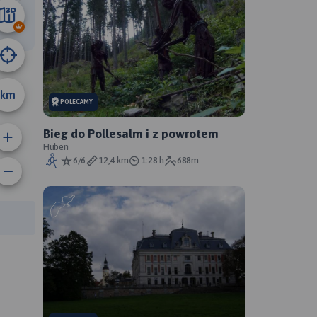
10 km
km
POLECAMY
Bieg do Pollesalm i z powrotem
Huben
6/6
12,4 km
1:28 h
688m
rasy: