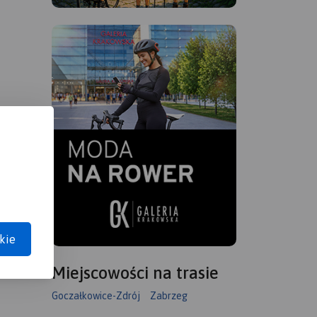
kie
Miejscowości na trasie
Goczałkowice-Zdrój
Zabrzeg