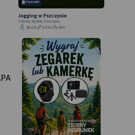
POLECAMY
Jogging w Pszczynie
Polska, śląskie, Pszczyna
6/6
4,9 km
10m
APA