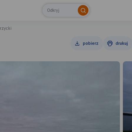
Odkryj
rzycki
pobierz
drukuj