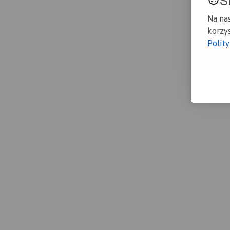
Na na
korzys
Polit