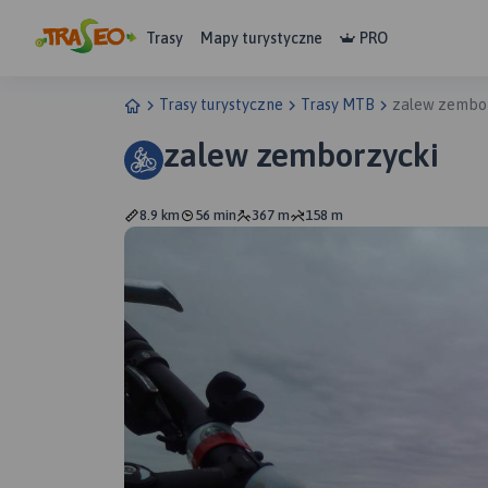
Trasy
Mapy turystyczne
PRO
Trasy turystyczne
Trasy MTB
zalew zembo
zalew zemborzycki
8.9 km
56 min
367 m
158 m