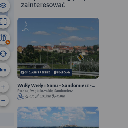
zainteresować
8.9 km
km
OFICJALNY PRZEBIEG
POLECAMY
Widły Wisły i Sanu - Sandomierz -
Zawichost - Annopol - oficjalny
Polska, świętokrzyskie, Sandomierz
6/6
101 km
458m
przebieg
anie trasy:
a trasy: