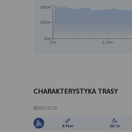
250 m
125 m
0 m
0 m
2.2 km
CHARAKTERYSTYKA TRASY
2015-07-11
Długość trasy:
Suma prz
8.9 km
367 m