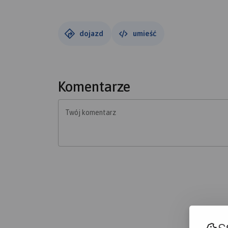
dojazd
umieść
Komentarze
Twój komentarz
S