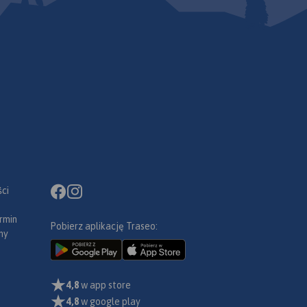
ci
rmin
Pobierz aplikację Traseo:
ny
4,8
w app store
4,8
w google play