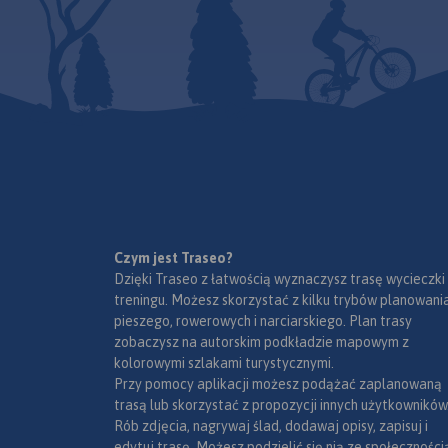
Czym jest Traseo?
Dzięki Traseo z łatwością wyznaczysz trasę wycieczki
treningu. Możesz skorzystać z kilku trybów planowania
pieszego, rowerowych i narciarskiego. Plan trasy
zobaczysz na autorskim podkładzie mapowym z
kolorowymi szlakami turystycznymi.
Przy pomocy aplikacji możesz podążać zaplanowaną
trasą lub skorzystać z propozycji innych użytkowników
Rób zdjęcia, nagrywaj ślad, dodawaj opisy, zapisuj i
edytuj trasę. Możesz podzielić się nią ze społeczności