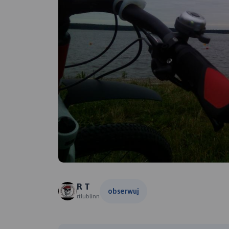
R T
obserwuj
rtlublinn