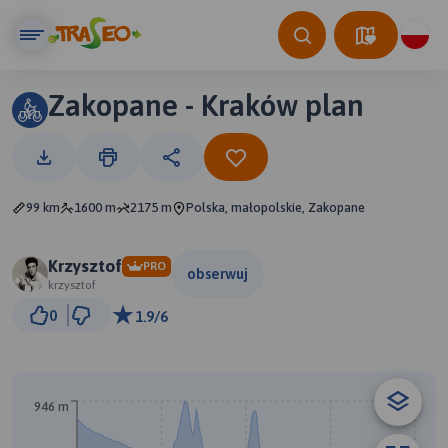
Zakopane - Kraków plan
99 km
1600 m
2175 m
Polska, małopolskie, Zakopane
Krzysztof
PRO
obserwuj
krzysztof
20 km
0
1.9/6
© Traseo Map
© OpenMapTiles
© OpenStreetMap contributors
B
946 m