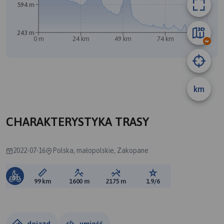
594 m
243 m
0 m
24 km
49 km
74 km
99 km
km
A
CHARAKTERYSTYKA TRASY
2022-07-16
Polska, małopolskie, Zakopane
Długość trasy:
Suma przewyższeń:
Suma spadków:
Ocena trasy:
99 km
1600 m
2175 m
1.9/6
dojazd
umieść