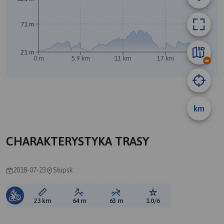
71 m
21 m
0 m
5.9 km
11 km
17 km
23 km
km
CHARAKTERYSTYKA TRASY
2018-07-23
Słupsk
Długość trasy:
Suma przewyższeń:
Suma spadków:
Ocena trasy:
23 km
64 m
63 m
1.0/6