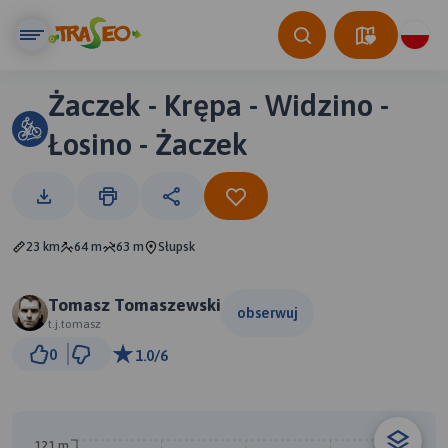
Żaczek - Krępa - Widzino -
Łosino - Żaczek
23 km
64 m
63 m
Słupsk
Tomasz Tomaszewski
obserwuj
t.j.tomasz
1 km
0
1.0/6
© Traseo Map
© OpenMapTiles
© OpenStreetMap contributors
B
A
121 m