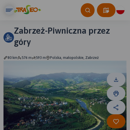
Zabrzeż-Piwniczna przez
góry
80 km
576 m
593 m
Polska, małopolskie, Zabrzeż