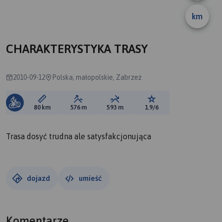
km
CHARAKTERYSTYKA TRASY
2010-09-12
Polska, małopolskie, Zabrzeż
Długość trasy:
Suma przewyższeń:
Suma spadków:
Ocena trasy:
80 km
576 m
593 m
1.9/6
Trasa dosyć trudna ale satysfakcjonująca
dojazd
umieść
Komentarze