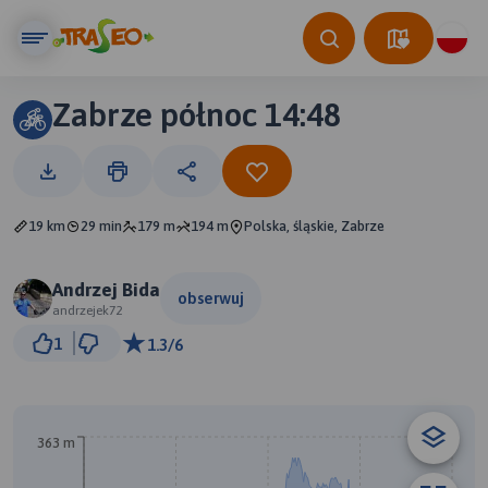
Zabrze północ 14:48
19 km
29 min
179 m
194 m
Polska, śląskie, Zabrze
Andrzej Bida
obserwuj
andrzejek72
2 km
1
1.3/6
© Traseo Map
© OpenMapTiles
© OpenStreetMap contributors
363 m