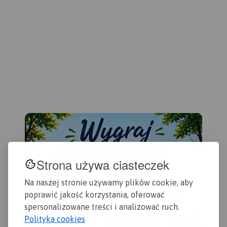
za
gra
Mie
wyb
par
por
par
wię
ob
UN
ję
an
sło
Map
- s
Strona używa ciasteczek
Sło
- 
Na naszej stronie używamy plików cookie, aby
au
poprawić jakość korzystania, oferować
eks
- pl
spersonalizowane treści i analizować ruch.
- s
Polityka cookies
- i