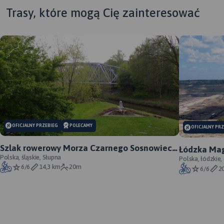
Trasy, które mogą Cię zainteresować
MAPA TURYSTYCZNA W
APLIKACJI TRASEO
MAPA TURYSTYCZNA W
APLIKACJI TRASEO
OFICJALNY PRZEBIEG
POLECAMY
OFICJALNY PR
MAP
Szlak rowerowy Morza Czarnego Sosnowiec -
Łódzka Mag
APL
oficjalny przebieg
Polska, śląskie, Słupna
Polska, łódzkie,
6/6
14,3 km
20m
6/6
2
T
Eu
za
pol
če
Je
po
vo