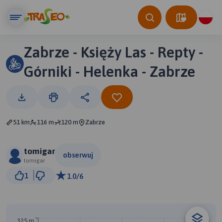
Zabrze - Księży Las - Repty -
Górniki - Helenka - Zabrze
51 km
116 m
120 m
Zabrze
tomigar
obserwuj
tomigar
5 km
1
1.0/6
© Traseo Map
© OpenMapTiles
© OpenStreetMap contributors
325 m