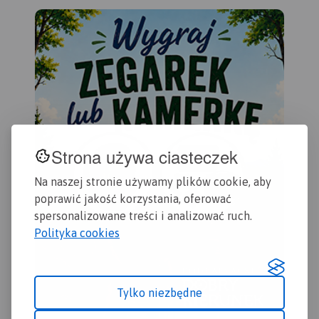
zpr
po
ne
Ma
ak
rá
pře
mo
je
sp
ste
pr
ob
fon
ces
a z
„Př
Strona używa ciasteczek
Na naszej stronie używamy plików cookie, aby
poprawić jakość korzystania, oferować
spersonalizowane treści i analizować ruch.
Polityka cookies
Tylko niezbędne