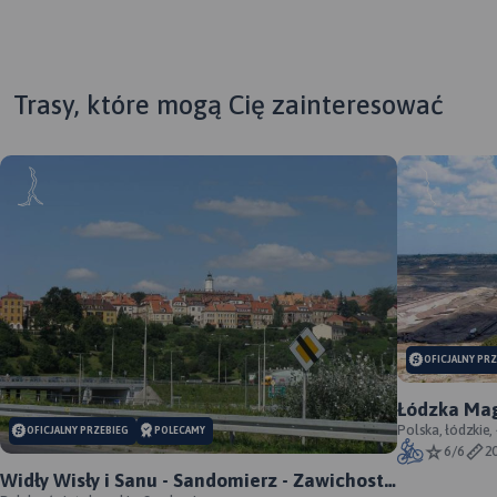
Trasy, które mogą Cię zainteresować
OFICJALNY PR
Łódzka Mag
Polska, łódzkie,
OFICJALNY PRZEBIEG
POLECAMY
6/6
2
Widły Wisły i Sanu - Sandomierz - Zawichost -