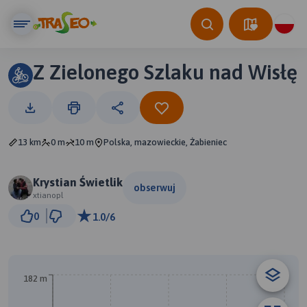
Z Zielonego Szlaku nad Wisłę
13 km
0 m
10 m
Polska, mazowieckie, Żabieniec
Krystian Świetlik
obserwuj
xtianopl
2 km
0
1.0/6
© Traseo Map
© OpenMapTiles
© OpenStreetMap contributors
182 m