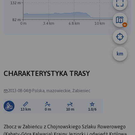
132 m
B
82 m
0 m
3.4 km
6.8 km
10 km
13 km
A
km
CHARAKTERYSTYKA TRASY
2013-08-04
Polska, mazowieckie, Żabieniec
Długość trasy:
Suma przewyższeń:
Suma spadków:
Ocena trasy:
13 km
0 m
10 m
1.0/6
Zbocz w Żabieńcu z Chojnowskiego Szlaku Rowerowego
(Kabaty-Góra Kalwaria) Krainy Jeziorki i odwiedź Królową