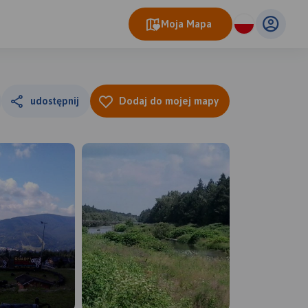
Moja Mapa
udostępnij
Dodaj do mojej mapy