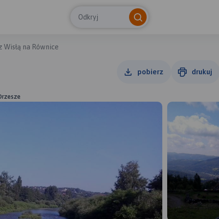
Odkryj
z Wisłą na Równice
pobierz
drukuj
 Orzesze