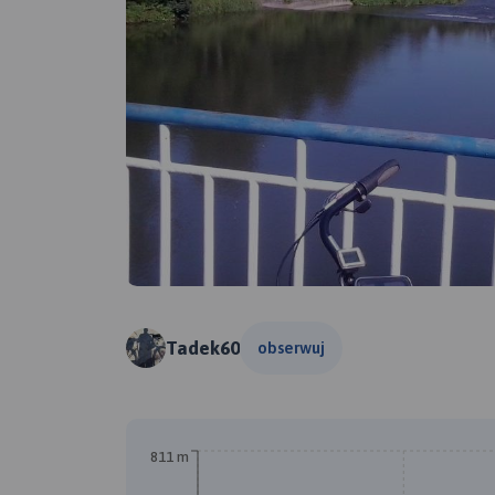
Tadek60
obserwuj
811 m