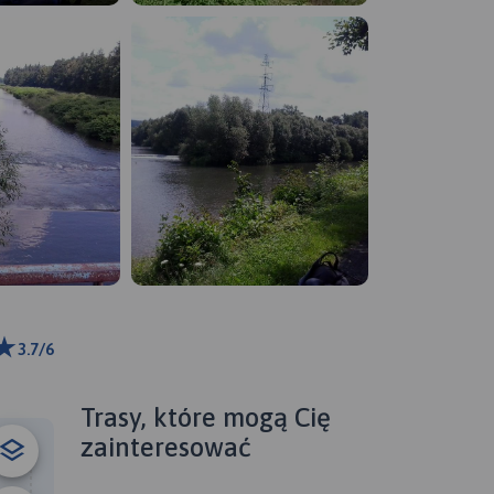
3.7/6
0 km
ributors
Trasy, które mogą Cię
zainteresować