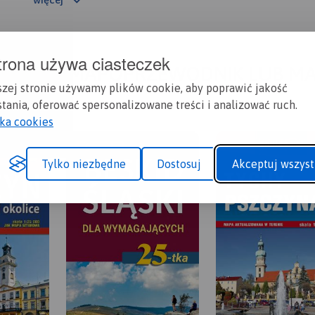
trona używa ciasteczek
A CI SIĘ MAPOPRZEWODNIK LUB M
szej stronie używamy plików cookie, aby poprawić jakość
tania, oferować spersonalizowane treści i analizować ruch.
yka cookies
Tylko niezbędne
Dostosuj
Akceptuj wszyst