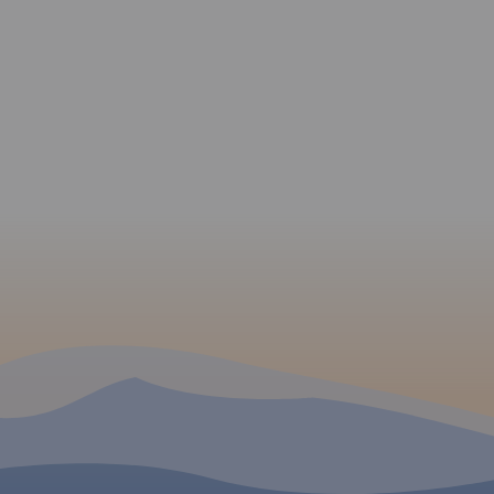
kolic
i Żory
owa
pie
dano
ch i
no
e