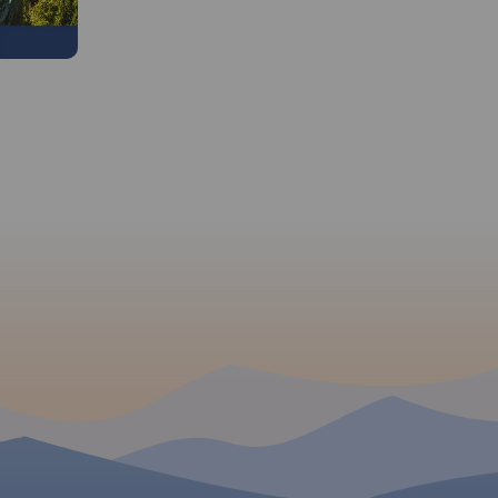
a -
TRASEO
APLIKACJI TRASEO
eszyn,
roń. Są tu
podaniem ich
Mapa obejmuje obszar bardzo
Mapa Pszczyny, Tych i o
rzejść.
popularnego i często
ograniczony jest przez
zowana w
odwiedzanego zakątka
Oświęcim na wschodzie 
Beskidów, jakim jest Beskid
na zachodzie, południ
Śląski. Zasięg Beskidu Śląskiego
część mapy to Jezioro
mapy wyznacza tereny od
Goczałkowickie. Na ma
Skoczowa i Bielska-Białej na
zaznaczono informacje
północy po Jaworzynkę i
przydatne turyście i po
Zwardoń na południu oraz
przebiegi szlaków pieszy
Węgierską Górę na wschodzie i
rowerowych. Wyróżnio
Ustroń na zachodzie. Położone
miejscowości godne
na tym obszarze Ustroń, Wisła i
zwiedzania i miejsca
Szczyrk należą do największych
szczególnie interesując
 W
ośrodków turystyczno-
aktywnych.
wypoczynkowych w polskich
górach. Zimą narciarze mają tu
agment
do dyspozycji kilkadziesiąt
ch Czech,
wyciągów narciarskich i dobrze
ą, na