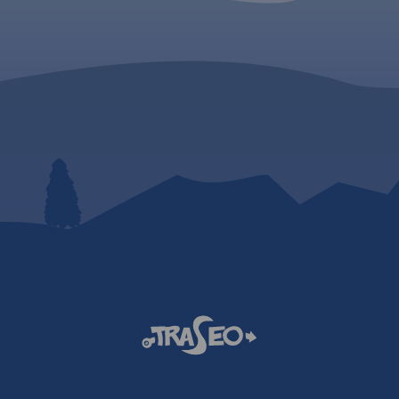
przygotowane trasy
 Moraw.
zjazdowe. Bardzo popularna
trawa - to
jest też turystyka piesza i
unikacyjny
rowerowa. Beskid Śląski to góry
h.
o dużych wysokościach
względnych, jednak dobrze
2017
poznane i zagospodarowane.
Posiadają rozbudowaną sieć
dróg i szlaków turystycznych,
bardzo dobrą bazę noclegową,
w tym wiele schronisk
górskich. Mapa przedstawia
m.in. rzeźbę terenu, sieć dróg (w
tym nazw ulic), zabudowę, a
także treści turystyczne – szlaki
turystyczne, bazę noclegową i
gastronomiczną, atrakcje
turystycznye i inne elementy.
Rekomendujemy ją do
uprawiania różnych form
turystyki, także dla osób
zmotoryzowanych. Mapę offline