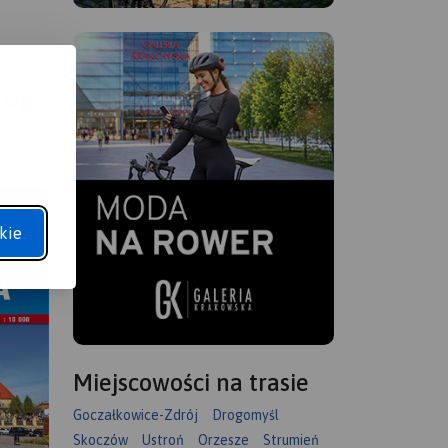
APA
kie
Miejscowości na trasie
Goczałkowice-Zdrój
Drogomyśl
Skoczów
Ustroń
Orzesze
Strumień