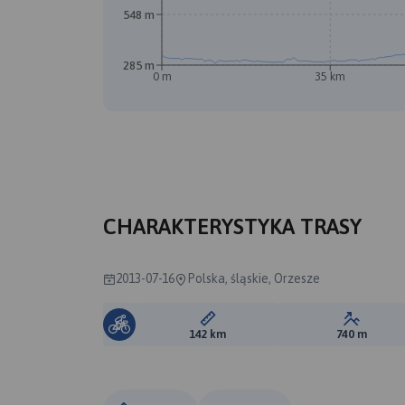
548 m
285 m
0 m
35 km
CHARAKTERYSTYKA TRASY
2013-07-16
Polska, śląskie, Orzesze
Długość trasy:
Suma prz
142 km
740 m