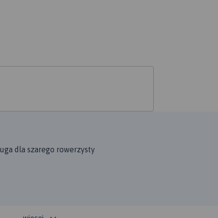
luga dla szarego rowerzysty
więcej