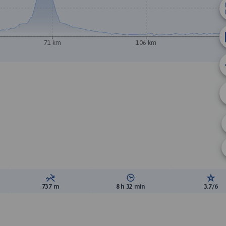
71 km
106 km
1
ewyższeń:
Suma spadków:
Średni czas potrzebny na pokon
Ocen
737 m
8 h 32 min
3.7/6