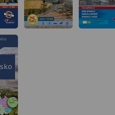
 W
li 1:25 000
MAPA TURYSTYCZNA W APLIKACJI
MAPA TURYSTYCZNA W