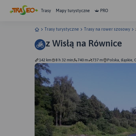
Trasy
Mapy turystyczne
PRO
Trasy turystyczne
Trasy na rower szosowy
z Wisłą na Równice
142 km
8 h 32 min
740 m
737 m
Polska, śląskie,