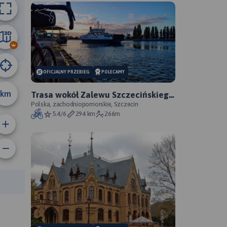
42 km
OFICJALNY PRZEBIEG
POLECAMY
km
Trasa wokół Zalewu Szczecińskiego
- oficjalny przebieg szlaku
Polska, zachodniopomorskie, Szczecin
5.4/6
294 km
266m
anie trasy:
a trasy: