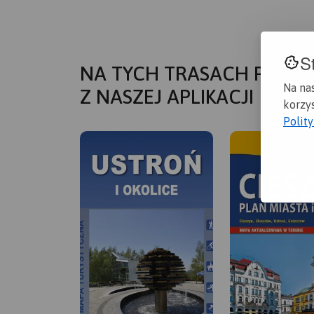
S
NA TYCH TRASACH PRZYD
Na na
Z NASZEJ APLIKACJI
korzys
Polit