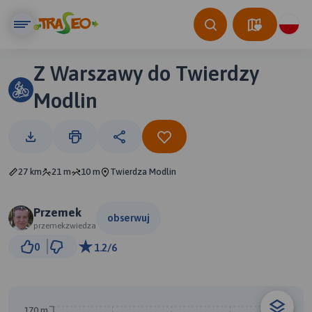
Z Warszawy do Twierdzy
Modlin
27 km
21 m
10 m
Twierdza Modlin
Przemek
obserwuj
przemekzwiedza
5 km
0
1.2/6
© Traseo Map
© OpenMapTiles
© OpenStreetMap contributors
B
170 m