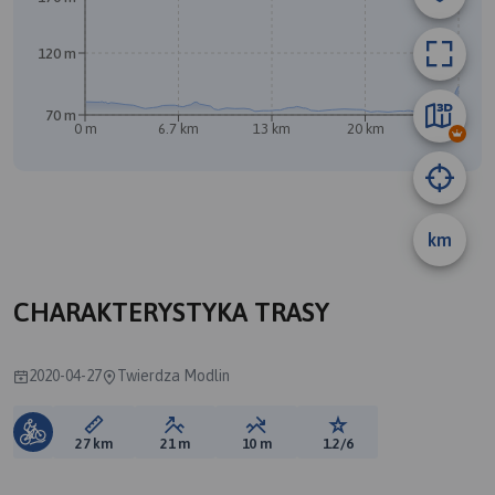
120 m
70 m
0 m
6.7 km
13 km
20 km
26 km
km
A
CHARAKTERYSTYKA TRASY
2020-04-27
Twierdza Modlin
Długość trasy:
Suma przewyższeń:
Suma spadków:
Ocena trasy:
27 km
21 m
10 m
1.2/6