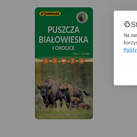
S
Na na
korzys
Polit