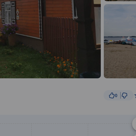
0
2 km
© Traseo Map
© OpenMapTiles
© OpenStreetMap cont