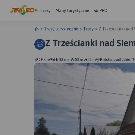
Trasy
Mapy turystyczne
PRO
Trasy turystyczne
Trasy
Z Trześcianki nad
Z Trześcianki nad Si
29 km
6 h 13 min
53 m
43 m
Polska, podlaskie, T