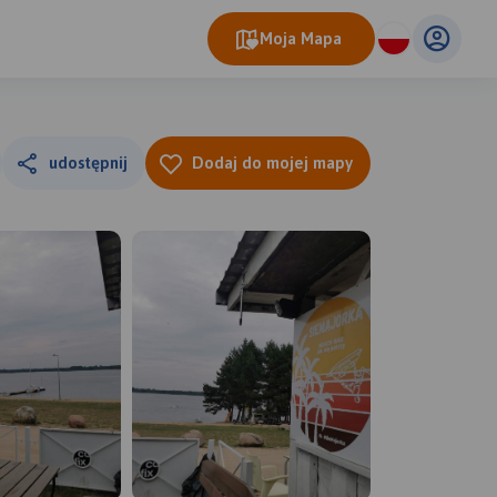
Moja Mapa
udostępnij
Dodaj do mojej mapy