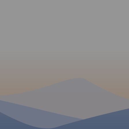
specyfiką terenu, znajdującymi
się na nim ścieżkami
przyrodniczymi oraz
najważniejszymi obiektami.
Rok wydania 2023