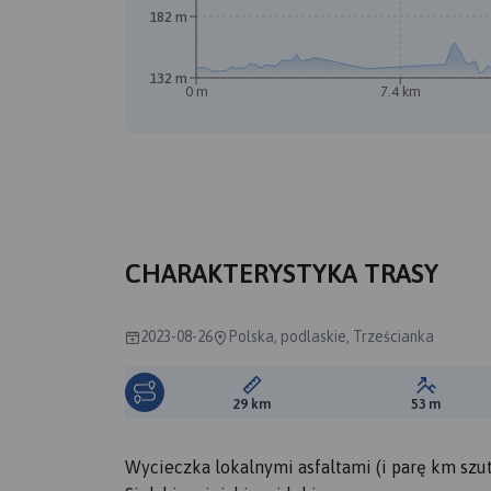
182 m
A
132 m
0 m
7.4 km
CHARAKTERYSTYKA TRASY
2023-08-26
Polska, podlaskie, Trześcianka
Długość trasy:
Suma prz
29 km
53 m
Wycieczka lokalnymi asfaltami (i parę km szu