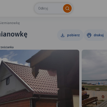
Odkryj
 Siemianowkę
emianowkę
pobierz
drukuj
rześcianka