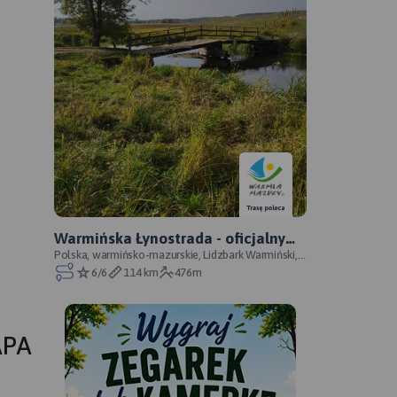
Warmińska Łynostrada - oficjalny
przebieg
Polska, warmińsko-mazurskie, Lidzbark Warmiński,
powiat lidzbarski
6/6
114 km
476m
APA