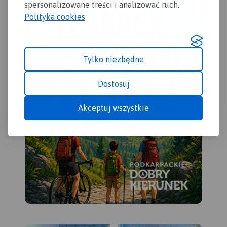
spersonalizowane treści i analizować ruch.
turyście. Są tu: zabytki, baza
pieszych, rowerowych,
noclegowa, granice parków
Nordic Walking i konnych,
Polityka cookies
narodowych i rezerwatów,
łącznie z kilometrażem, co
przystanie żeglarskie,
pozwoli łatwiej zaplanować
wypożyczalnie sprzętu
wycieczkę.
wodnego, przystanie statków
Tylko niezbędne
spacerowych, a także szkoły
nurkowania.
Dostosuj
Oznaczono przebieg szlaków
turystycznych z podziałem
Akceptuj wszystkie
na szlaki: pieszye, rowerowe,
nordic walking i konne,
łącznie z kilometrażem.