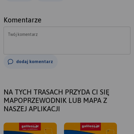
aż do szosy przed Rycerzewem. Między czasie zwiedzamy
Rezerwat Torfowisko Karsibór. Dalej przez Nowe i Stare
Resko oraz Gawroniec powracamy na szlak rowerowy po
Komentarze
starych torach i nim wracamy do Toporzyka.
Tu w gospodzie przy agroturystyce "Dom nad
Twój komentarz
Rozlewiskiem" posilamy się i regenerujemy siły.
Atrakcje jak na zdjęciach i inne: w Chlebowie artysta
ludowy, w Starym Resku pałac oglądany zza płotu.
Drogi terenowa dobre więc polecam trasę dla średni
dodaj komentarz
zaawansowanych i zaawansowanych rowerzystów.
NA TYCH TRASACH PRZYDA CI SIĘ
MAPOPRZEWODNIK LUB MAPA Z
NASZEJ APLIKACJI