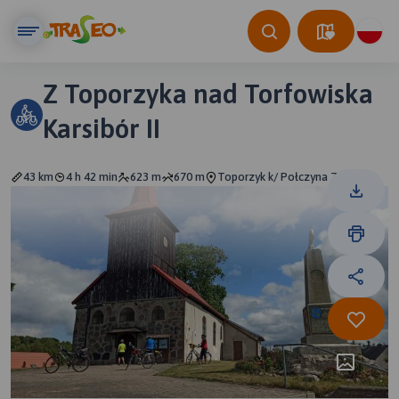
Z Toporzyka nad Torfowiska
Karsibór II
43 km
4 h 42 min
623 m
670 m
Toporzyk k/ Połczyna Zdrój