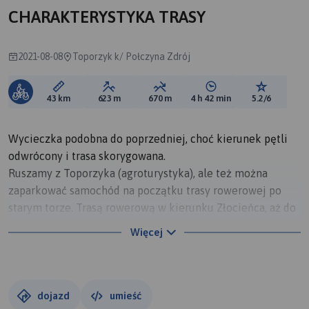
CHARAKTERYSTYKA TRASY
2021-08-08
Toporzyk k/ Połczyna Zdrój
Długość trasy:
Suma przewyższeń:
Suma spadków:
Średni czas potrzebny 
Ocena tras
43 km
623 m
670 m
4 h 42 min
5.2/6
Wycieczka podobna do poprzedniej, choć kierunek pętli
odwrócony i trasa skorygowana.
Ruszamy z Toporzyka (agroturystyka), ale też można
zaparkować samochód na początku trasy rowerowej po
starym torze. Trasą rowerową w kierunku Złocieńca, aż do
zjazdu (szuter) na Chlebowo (tu atrakcja opisana na trasie:
Więcej
https://www.traseo.pl/trasa/toporzyk-gawroniec-
chlebowo-stare-i-nowe-worowo-toporzyk ). Asfaltem
przez Słowianki docieramy do Ostrowic. Za wsią
wjeżdżamy w szutry i drogi terenowa, którymi dotrzemy
dojazd
umieść