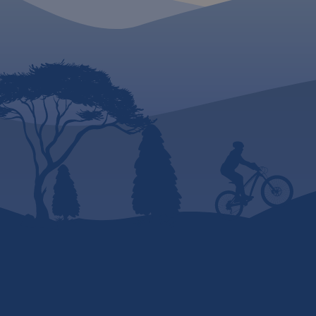
zwiedzania i miejsca
szczególnie interesujące
aktywnych.