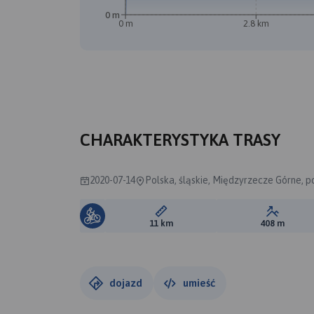
0 m
0 m
2.8 km
CHARAKTERYSTYKA TRASY
2020-07-14
Polska, śląskie, Międzyrzecze Górne, po
Długość trasy:
Suma prz
11 km
408 m
dojazd
umieść