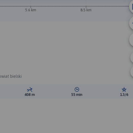
5.6 km
8.5 km
A
wiat bielski
ewyższeń:
Suma spadków:
Średni czas potrzebny na pokon
Ocen
408 m
55 min
1.3/6