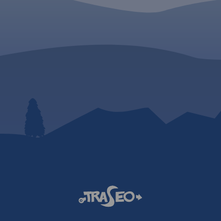
To świetna alternatywa dla
map drukowanych. Rok
wydania: 2018