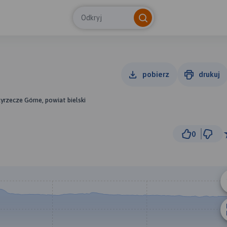
Odkryj
pobierz
drukuj
zyrzecze Górne, powiat bielski
0
2 km
© Traseo Map
© OpenMapTiles
© OpenStreetMap cont
B