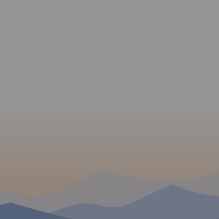
 W
MAPA TURYSTYCZNA W
APLIKACJI TRASEO
ny od
zie po
e na
Mapa turystyczna Beskidu
 Chrzanowa
Śląskiego, Żywieckiego i
ychów i
Małego - zostały zaznaczone
udniu.
na niej najpotrzebniejsze dla
turystów informacje: przebiegi
szlaków i atrakcje turystyczne.
Z mapy można korzystać
będąc offline, po zakupie
wybiera się ją jako jeden z
podkładów mapowych, widać
pozycję użytkownika na mapie.