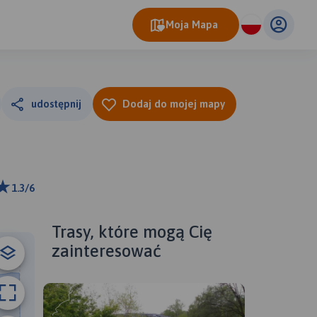
Moja Mapa
udostępnij
Dodaj do mojej mapy
1.3/6
ributors
Trasy, które mogą Cię
zainteresować