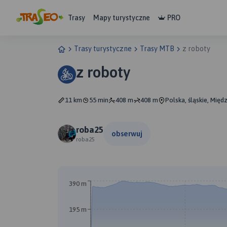
Trasy
Mapy turystyczne
PRO
Trasy turystyczne
Trasy MTB
z roboty
z roboty
11 km
55 min
408 m
408 m
Polska, śląskie, Międ
roba25
obserwuj
roba25
390 m
195 m