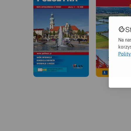
S
Na na
korzys
Polit