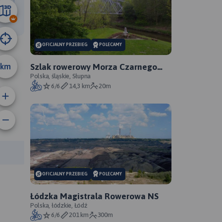
11 km
OFICJALNY PRZEBIEG
POLECAMY
km
Szlak rowerowy Morza Czarnego
Sosnowiec - oficjalny przebieg
Polska, śląskie, Słupna
6/6
14,3 km
20m
anie trasy:
a trasy:
OFICJALNY PRZEBIEG
POLECAMY
Łódzka Magistrala Rowerowa NS
Polska, łódzkie, Łódź
6/6
201 km
300m