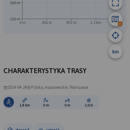
160 m
110 m
0 m
436 m
872 m
1.3 km
1.7 km
B
A
km
CHARAKTERYSTYKA TRASY
2014-04-24
Polska, mazowieckie, Warszawa
Długość trasy:
Suma przewyższeń:
Suma spadków:
Ocena trasy:
1.8 km
0 m
0 m
1.0/6
dojazd
umieść