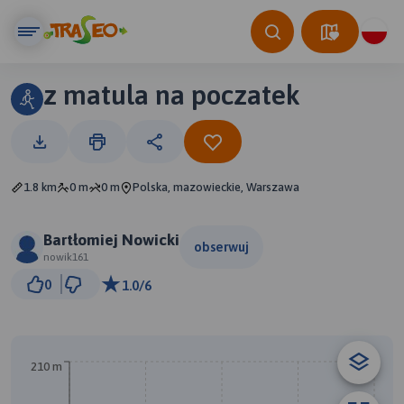
z matula na poczatek
1.8 km
0 m
0 m
Polska, mazowieckie, Warszawa
Bartłomiej Nowicki
obserwuj
nowik161
200 m
0
1.0/6
© Traseo Map
© OpenMapTiles
© OpenStreetMap contributors
210 m