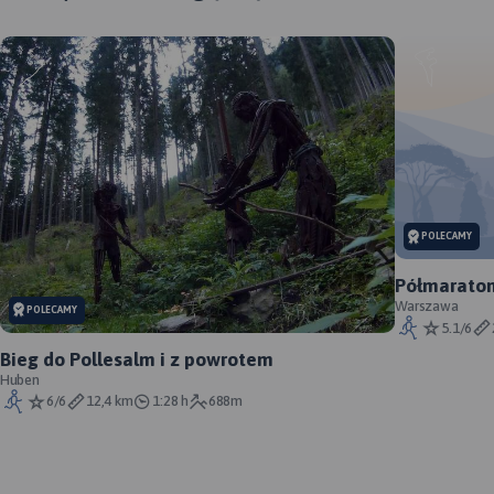
POLECAMY
Półmaraton
Warszawa
POLECAMY
5.1/6
Bieg do Pollesalm i z powrotem
Huben
6/6
12,4 km
1:28 h
688m
MAPA TURYSTYCZNA W