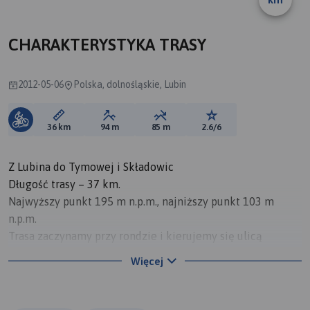
CHARAKTERYSTYKA TRASY
2012-05-06
Polska, dolnośląskie, Lubin
Długość trasy:
Suma przewyższeń:
Suma spadków:
Ocena trasy:
36 km
94 m
85 m
2.6/6
Z Lubina do Tymowej i Składowic
Długość trasy – 37 km.
Najwyższy punkt 195 m n.p.m., najniższy punkt 103 m
n.p.m.
Trasa zaczynamy przy rondzie i kierujemy się ulicą
Ścinawską do dwupasmówki (droga nr 3). Na "światłach"
Więcej
przekraczamy tę drogę i ścieżką rowerową docieramy do
ulicy Zielonej. Skręcamy w tę ulicę (na południowy-
wschód). Jedziemy do wysypiska śmieci. Za wysypiskiem