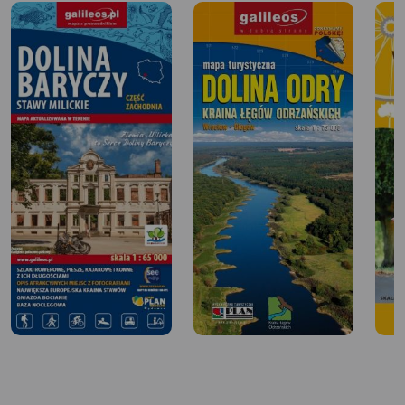
dwa interesujące kościoły. Szczególnie kościół zbudowany
z tak zwanego "muru pruskiego" pod wezwaniem Matki
Bożej Bolesnej. Drugi wczesnogotycki kościół jest pod
wezwaniem Matki Boskiej Królowej Świata. Przy krańcu
południowo-wschodnim można spotkać dwa krzyże
pokutne. We wsi tej skręcamy w lewo (na północny-
zachód) i szosą jedziemy do Toszowic. Przed tą wsią
mamy do czynienia z absurdalny rozwiązaniem
administracyjnym. Kilka domów nie mających łączności z
Tymową należy jeszcze do Tymowej i w ten sposób do
gminy Ścinawa. Toszowice to już gmina Rudna. W
Toszowicach skręcamy w lewo (na południe) i zielonym
szlakiem podążamy aż do Lubina. Prawie nie zmieniając
kierunku lasem i wśród pól dojeżdżamy do Składowic,
gdzie można zobaczyć pałac, w którym mieszkał i
pracował znany lekarz z XVII wieku Jan Jonston. . W
Składowicach na głównej ulicy skręcamy w prawo (na
południowy-zachód)), ale wnet w ulicę w prawo (na