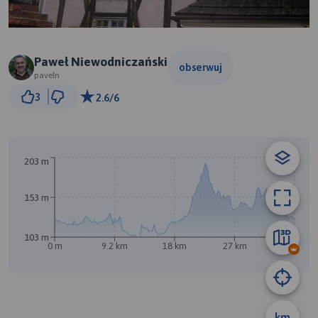
Paweł Niewodniczański
obserwuj
paveln
3 km
3
2.6/6
© Traseo Map
© OpenMapTiles
© OpenStreetMap contributors
203 m
153 m
103 m
0 m
9.2 km
18 km
27 km
36 km
A
B
km