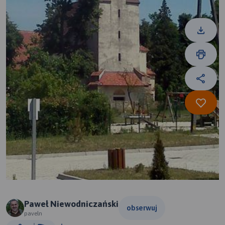
Paweł Niewodniczański
obserwuj
paveln
5 km