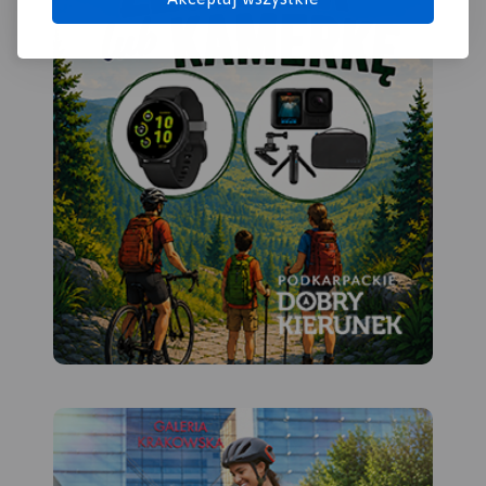
(naszesudety.pl). Wśród
polecanych atrakcji: zamki,
pałace, muzea, skanseny,
kopalnie, twierdze,
osobliwości przyrody,
uzdrowiska i wiele innych.
Zapraszamy do
lektury! Mapę offline można
zakupić w aplikacji Traseo na
urządzenia mobilne.
Rok
wydania 2019