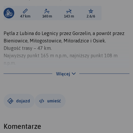
Długość trasy:
Suma przewyższeń:
Suma spadków:
Ocena trasy:
47 km
140 m
143 m
2.6/6
Pętla z Lubina do Legnicy przez Gorzelin, a powrót przez
Bieniowice, Miłogostowice, Miłoradzice i Osiek.
Długość trasy – 47 km.
Najwyższy punkt 165 m n.p.m., najniższy punkt 108 m
n.p.m.
Rozpoczynamy ze skrzyżowania ulicy Gajowej z
Więcej
Wrzosową. Przejeżdżamy przez Park Leśny i podążamy na
południe z lekkim odchyleniem zachodnim trzymając się
zielonego szlaku rowerowego. Dojeżdżamy do drogi
łączącej Osiek z Chróstnikiem. Zielonym szlakiem
dojazd
umieść
dojeżdżamy do Gorzelina. Przez Gorzelin do skrzyżowania
dróg, przy przystanku autobusowym, droga w prawo
biegnie do Raszówki, a w lewo do Pieszkowa. My
Komentarze
kierujemy się w lewo i zaraz w drogę polną w prawo (na