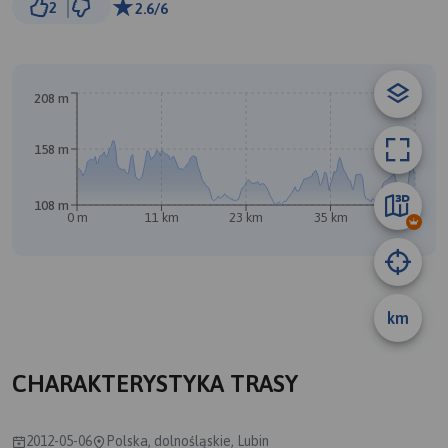
2
2.6/6
© Traseo Map
© OpenMapTiles
© OpenStreetMap contributors
B
A
208 m
158 m
108 m
0 m
11 km
23 km
35 km
47 km
km
CHARAKTERYSTYKA TRASY
2012-05-06
Polska, dolnośląskie, Lubin