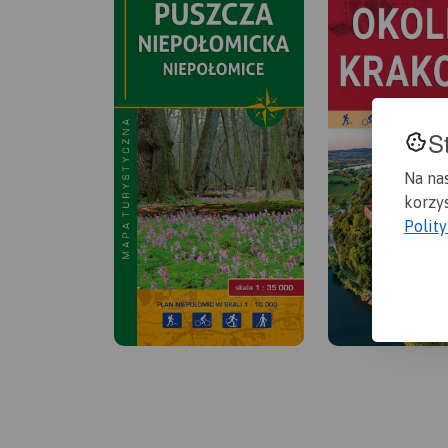
S
Na na
korzys
Polit