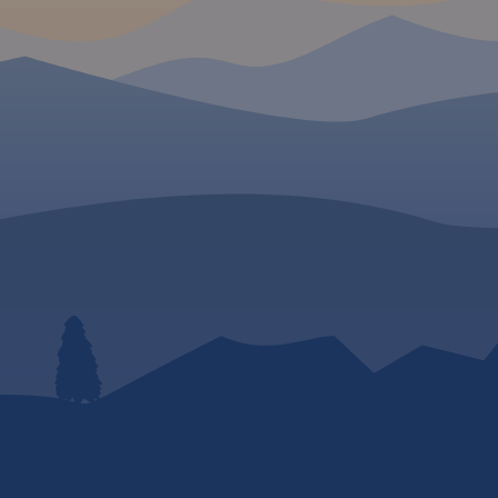
dzie,
północy ogranicza ją Brzesko i
cy oraz
Bochnia, na południu Rabka i
niu.
Rok
Stary Sącz, na zachodzie -
Jordanów, a na wschodzie -
Nowy Sącz. To świetna
alternatywa dla mapy
drukowanej.
Rok wydania:
2023
MAPA TURYSTYCZNA W
APLIKACJI TRASEO
Mapa przedstawia sieć