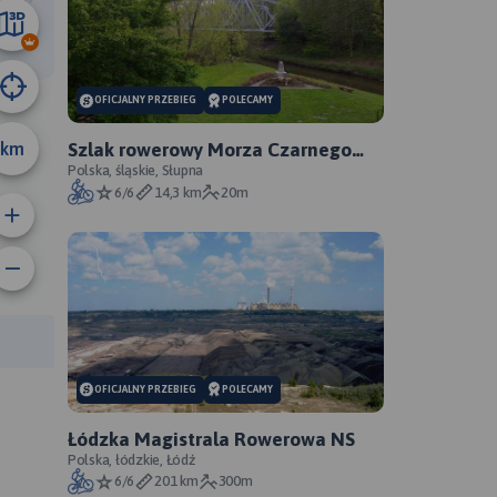
67 km
OFICJALNY PRZEBIEG
POLECAMY
km
Szlak rowerowy Morza Czarnego
Sosnowiec - oficjalny przebieg
Polska, śląskie, Słupna
6/6
14,3 km
20m
anie trasy:
a trasy:
OFICJALNY PRZEBIEG
POLECAMY
Łódzka Magistrala Rowerowa NS
Polska, łódzkie, Łódź
6/6
201 km
300m