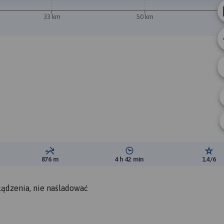
33 km
50 km
ewyższeń:
Suma spadków:
Średni czas potrzebny na pokon
Ocen
876 m
4 h 42 min
1.4/6
łądzenia, nie naśladować