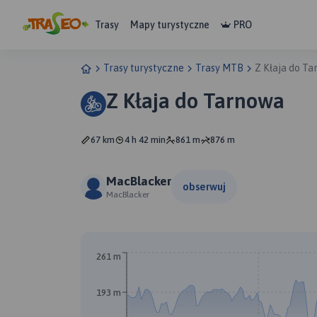
Trasy
Mapy turystyczne
PRO
Trasy turystyczne
Trasy MTB
Z Kłaja do T
Z Kłaja do Tarnowa
67 km
4 h 42 min
861 m
876 m
MacBlacker
obserwuj
MacBlacker
261 m
193 m