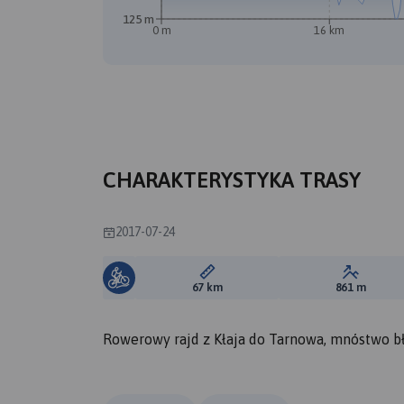
A
125 m
0 m
16 km
CHARAKTERYSTYKA TRASY
2017-07-24
Długość trasy:
Suma prz
67 km
861 m
Rowerowy rajd z Kłaja do Tarnowa, mnóstwo b