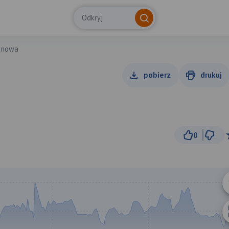
Odkryj
arnowa
pobierz
drukuj
0
5 km
© Traseo Map
© OpenMapTiles
© OpenStreetMap cont