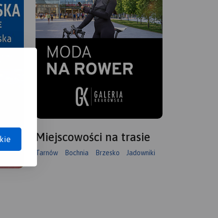
Miejscowości na trasie
kie
Tarnów
Bochnia
Brzesko
Jadowniki