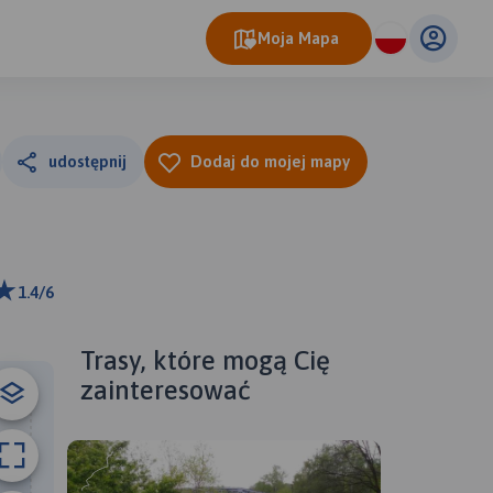
Moja Mapa
udostępnij
Dodaj do mojej mapy
1.4/6
ributors
Trasy, które mogą Cię
zainteresować
B