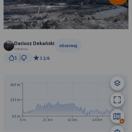
Dariusz Dekański
obserwuj
Dekanus
10 km
1
3.1/6
© Traseo Map
© OpenMapTiles
© OpenStreetMap contributors
B
163 m
113 m
A
63 m
0 m
21 km
42 km
64 km
85 km