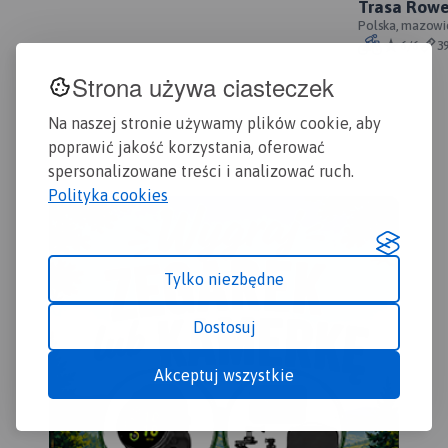
Trasa Rowe
kuj
turystycznymi w postaci
Gdańsk - of
Polska, mazowi
zos
grafik. Mapa Kujawy to
6/6
3
tere
doskonała propozycja
uwz
szczególnie dla turystów,
Strona używa ciasteczek
nie
którzy podróżują
tur
samochodem.
Na naszej stronie używamy plików cookie, aby
ora
poprawić jakość korzystania, oferować
Rok
spersonalizowane treści i analizować ruch.
Polityka cookies
Tylko niezbędne
Dostosuj
Akceptuj wszystkie