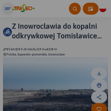
Z Inowrocławia do kopalni
odkrywkowej Tomisławice
terenami Nadgoplańskiego
85 km
8 h 26 min
329 m
328 m
Parku Tysiąclecia
Polska, kujawsko-pomorskie, Inowrocław