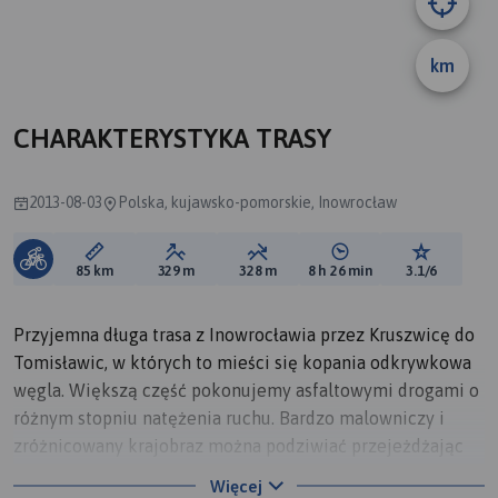
km
CHARAKTERYSTYKA TRASY
2013-08-03
Polska, kujawsko-pomorskie, Inowrocław
Długość trasy:
Suma przewyższeń:
Suma spadków:
Średni czas potrzebny 
Ocena tras
85 km
329 m
328 m
8 h 26 min
3.1/6
Przyjemna długa trasa z Inowrocławia przez Kruszwicę do
Tomisławic, w których to mieści się kopania odkrywkowa
węgla. Większą część pokonujemy asfaltowymi drogami o
różnym stopniu natężenia ruchu. Bardzo malowniczy i
zróżnicowany krajobraz można podziwiać przejeżdżając
po terenach Nadgoplańskiego Parku Tysiąclecia wzdłuż
Więcej