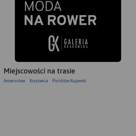
Miejscowości na trasie
Inowrocław
Kruszwica
Piotrków Kujawski