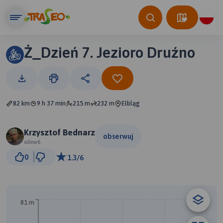
Ż_Dzień 7. Jezioro Druźno
82 km
9 h 37 min
215 m
232 m
Elbląg
Krzysztof Bednarz
obserwuj
sdew6
5 km
0
1.3/6
© Traseo Map
© OpenMapTiles
© OpenStreetMap contributors
81 m