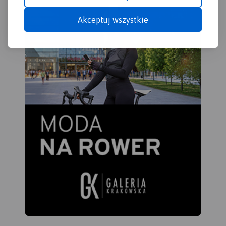
Kociewie zajmuje obszar
obecnych powiatów
Akceptuj wszystkie
starogardzkiego,
tczewskiego i północnej
części świeckiego,
zamieszkany przez ok. 350
tys. mieszkańców. Część
mieszkańców regionu
posługuje się gwarami
kociewskimi.