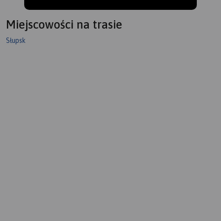
pla
Na 
Miejscowości na trasie
się
z l
Słupsk