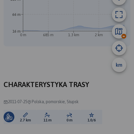
66 m
16 m
0 m
685 m
1.3 km
2 km
2.7 km
km
A
CHARAKTERYSTYKA TRASY
2011-07-25
Polska, pomorskie, Słupsk
Długość trasy:
Suma przewyższeń:
Suma spadków:
Ocena trasy:
2.7 km
11 m
0 m
1.0/6