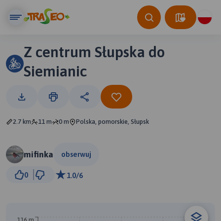
Z centrum Słupska do
Siemianic
2.7 km
11 m
0 m
Polska, pomorskie, Słupsk
mifinka
obserwuj
500 m
0
1.0/6
© Traseo Map
© OpenMapTiles
© OpenStreetMap contributors
B
116 m