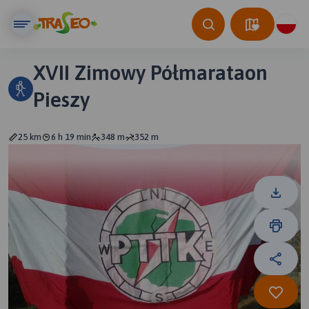
XVII Zimowy Półmarataon
Pieszy
25 km
6 h 19 min
348 m
352 m