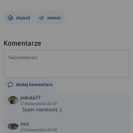
małych skraweczków śniegu, szło się miło i przyjemnie, o
ile przyjemnym można nazwać drałowanie pieszo 25 km :)
Ale dla nas to jest przyjemność. Po drodze oczywiście
dojazd
umieść
ognicho z kiełbaską na wzmocnienie przed ostatnimi 8 km
do mety :) A na mecie w KSM-ku tradycyjna pomidorówka
palce lizać :) Ach ten Konecki Oddział PTTK i Aktywna
Komentarze
Grupa Passat - oni to umieją zorganizować imprezę, że się
człowiek już nie może doczekać kolejnej :) Półmaraton dla
Twój komentarz
nas się jednak nie skończył tak szybko, bo jeszcze
wypadała niezapowiedziana impreza ostatkowa, a co tak z
marszu jak trzeba to trzeba :) Stroje może mało wyjściowe,
ale zabawa i tańce do nocnych godzin i super
dodaj komentarz
samopoczucie :) To co teraz czekamy na następną pieszą
jedrula77
wycieczkę!!!
Dodane2016-02-07
Super maratonik :)
zico
Dodane2016-02-09