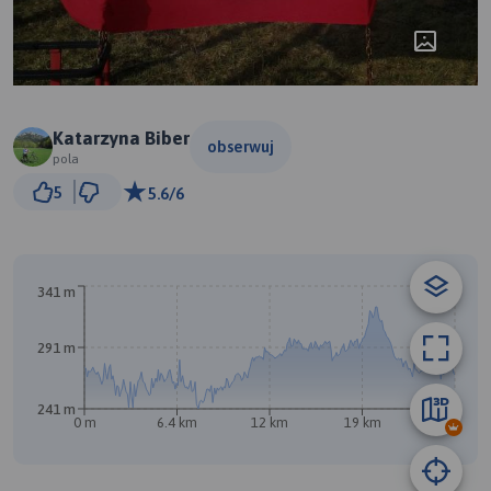
Katarzyna Biber
obserwuj
pola
3 km
5
5.6/6
© Traseo Map
© OpenMapTiles
© OpenStreetMap contributors
341 m
B
291 m
241 m
0 m
6.4 km
12 km
19 km
25 km