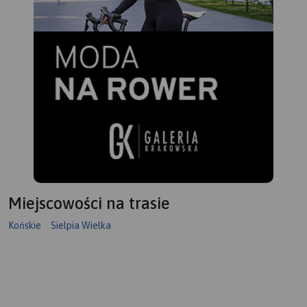
Pasma Przedborsko-
Małogoskiego, a głębokość
doliny sięga nawet do 50 m.
Pod Smardzewicami wody
środkowej Pilicy spiętrza
zapora ziemna, tworząc
Zalew Sulejowski. Dolinie
Pilicy towarzyszą lasy,
których największe
kompleksy występują w
okolicach Przedborza
(Przedborski Park
Krajobrazowy), w widłach
Pilicy i Luciąży oraz w
Miejscowości na trasie
okolicach Tomaszowa
Mazowieckiego (dawna
Końskie
Sielpia Wielka
Puszcza Pilicka). Na mapie
zaznaczony został szlak
kajakowy Pilicy oraz jej
dopływów wraz z punktami
odległościowymi. Mapa
polecana jest także do