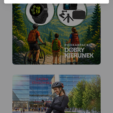
obejmuje Jezioro
Sulejowskie, parki
krajobrazowe: Sulejowski,
Spalski i Przedborski oraz
miasta: Piotrków Trybunalski,
Tomaszów Mazowiecki,
Opoczno, Sulejów,
Przedbórz, Włoszczowa,
Koniecpol. Pilica idealnie
nadaje się do uprawiania
turystyki kajakowej. Rzeka na
tym odcinku jest płaska, w
znacznym stopniu pokryta
lasami, malowniczo
meandruje tworząc liczne
wysepki, łachy i ławice
piasku. Koryto Pilicy ma tu
szerokość 100-150 m i łączy
się z licznymi starorzeczami.
W rejonie Przedborza rzeka
opływa zachodnie krańce