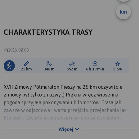
km
A
CHARAKTERYSTYKA TRASY
2016-02-06
Długość trasy:
Suma przewyższeń:
Suma spadków:
Średni czas potrzebny 
Ocena tras
25 km
348 m
352 m
6 h 19 min
5.6/6
XVII Zimowy Półmaraton Pieszy na 25 km oczywiście
zimowy był tylko z nazwy :) Piękna wręcz wiosenna
pogoda sprzyjała pokonywaniu kilometrów. Trasa jak
zawsze w odjazdowa i warta przejścia, przejechania jak
kto woli :) Zwarta ekipa wcześnie rano ze wschodem
słońca wyruszyła na pierwszy w tym roku dłuższy marsz na
Więcej
25 km. Pogoda wiosenna, ślady zimy minimalne w postaci