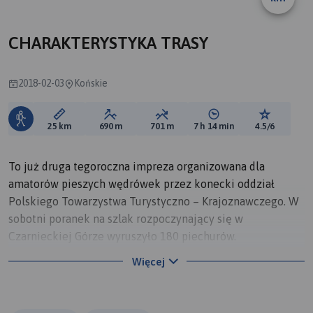
A
CHARAKTERYSTYKA TRASY
2018-02-03
Końskie
Długość trasy:
Suma przewyższeń:
Suma spadków:
Średni czas potrzebny 
Ocena tras
25 km
690 m
701 m
7 h 14 min
4.5/6
To już druga tegoroczna impreza organizowana dla
amatorów pieszych wędrówek przez konecki oddział
Polskiego Towarzystwa Turystyczno – Krajoznawczego. W
sobotni poranek na szlak rozpoczynający się w
Czarnieckiej Górze wyruszyło 180 piechurów.
Więcej
Piechurzy spotkali się w koneckim parku, przed siedzibą
PTTK, skąd autokary zawiozły ich na miejsce startu,
którym była urokliwa Czarniecka Góra w gminie