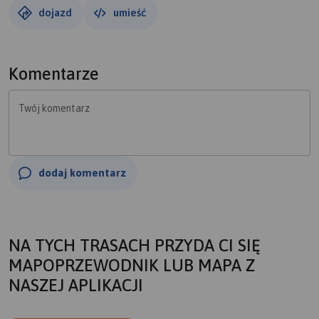
Stąporków. Miejscowość jest pięknie położona wśród
dojazd
umieść
lasów sosnowych. Przed drugą wojną światową była
znanym uzdrowiskiem. Obecnie znajduje się tu
Świętokrzyskie Centrum Rehabilitacji. 25 – kilometrowa
Komentarze
trasa wiodła z Czarnieckiej Góra przez Grzybów, Wielką
Wieś, Piasek, Starą Kuźnicę do Końskich, gdzie w
Twój komentarz
Osiedlowym Klubie „Kaesemek” zaplanowano zakończenie
rajdu.
Czytaj więcej:
dodaj komentarz
http://www.echodnia.eu/swietokrzyskie/wiadomosci/konsk
osob-na-koneckim-sobotnim-xix-zimowym-marszu-na-25-
kilometrow-pogoda-dopisala-znakomicie,12904795/
NA TYCH TRASACH PRZYDA CI SIĘ
MAPOPRZEWODNIK LUB MAPA Z
NASZEJ APLIKACJI