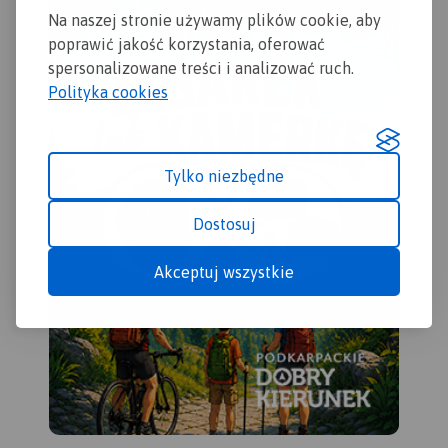
Na naszej stronie używamy plików cookie, aby
zamyka się w granicach:
Końskie na północy, Raków
poprawić jakość korzystania, oferować
na południu, Ostrowiec
spersonalizowane treści i analizować ruch.
Świętokrzyski na wschodzie,
Polityka cookies
Dobrzeszów na zachodzie.
Rok wydania 2023
Tylko niezbędne
Dostosuj
Akceptuj wszystkie