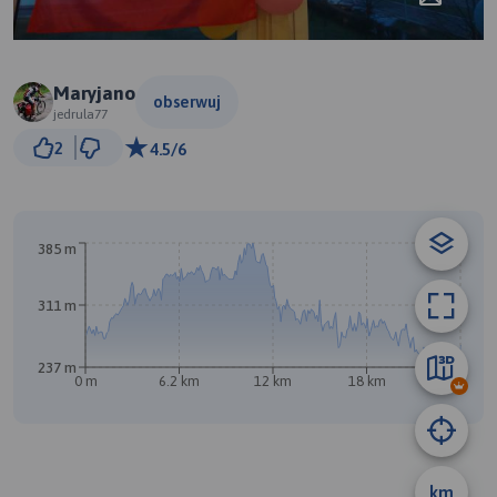
Maryjano
obserwuj
jedrula77
3 km
2
4.5/6
© Traseo Map
© OpenMapTiles
© OpenStreetMap contributors
385 m
B
311 m
237 m
0 m
6.2 km
12 km
18 km
25 km
km