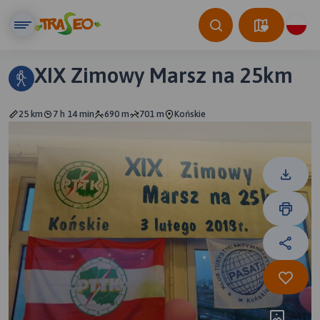
XIX Zimowy Marsz na 25km
25 km
7 h 14 min
690 m
701 m
Końskie