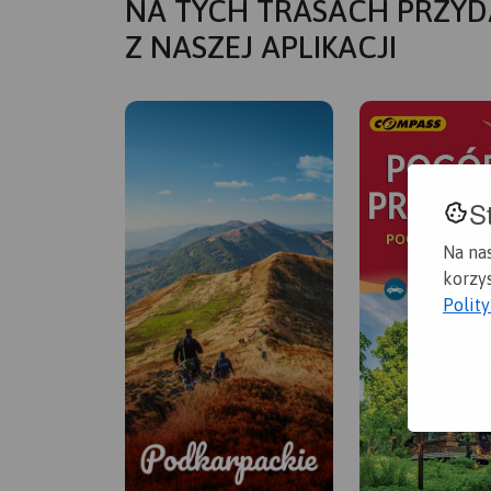
NA TYCH TRASACH PRZYD
Z NASZEJ APLIKACJI
S
Na na
korzys
Polit