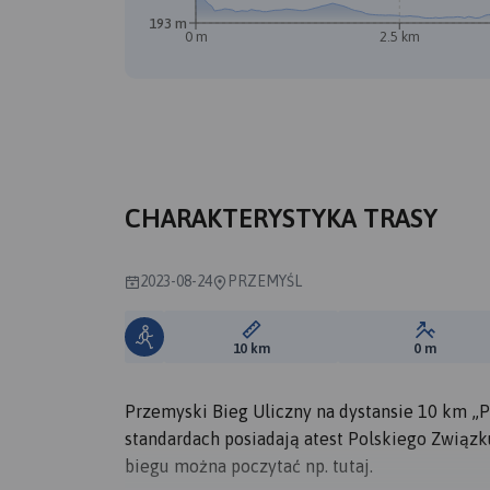
193 m
0 m
2.5 km
CHARAKTERYSTYKA TRASY
2023-08-24
PRZEMYŚL
Długość trasy:
Suma prz
10 km
0 m
Przemyski Bieg Uliczny na dystansie 10 km „
standardach posiadają atest Polskiego Związku
biegu można poczytać np. tutaj.