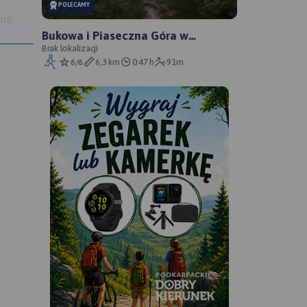
POLECAMY
ie.
Bukowa i Piaseczna Góra w
iasta,
Roztoczańskim Parku Narodowym
Brak lokalizacji
6/6
6,3 km
0:47 h
91m
cy.