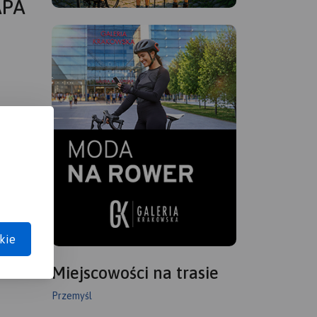
APA
kie
Miejscowości na trasie
Przemyśl