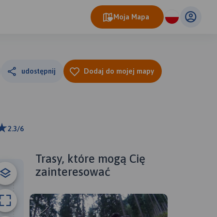
Moja Mapa
udostępnij
Dodaj do mojej mapy
2.3/6
m
ributors
Trasy, które mogą Cię
zainteresować