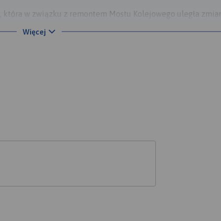
, która w związku z remontem Mostu Kolejowego uległa zmian
 zyska na atrakcyjności widokowo, biegnąc przez te części m
Więcej
ej edycji.
Most, Konopnickiej, to tu przenieśliśmy rywalizację z obwodni