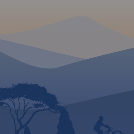
tereny Beskidu Niskiego i
południu Pogórza
Bieszczadów, urokliwe doliny
Przemyskiego znajdu
Sanu i Wisły, wyjątkowe
Sanocko-Turczański
przyrodniczo obszary Roztocza
oraz okolice Rzeszowa i innych
wydania 2023
podkarpackich miejscowości.