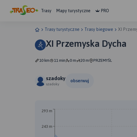
Trasy
Mapy turystyczne
PRO
Trasy turystyczne
Trasy biegowe
XI Przem
XI Przemyska Dycha
10 km
11 min
0 m
20 m
PRZEMYŚL
szadoky
obserwuj
szadoky
293 m
243 m