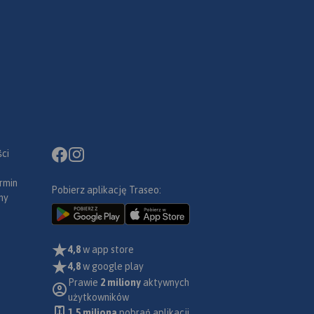
ci
rmin
Pobierz aplikację Traseo:
ny
4,8
w app store
4,8
w google play
Prawie
2 miliony
aktywnych
użytkowników
1.5 miliona
pobrań aplikacji