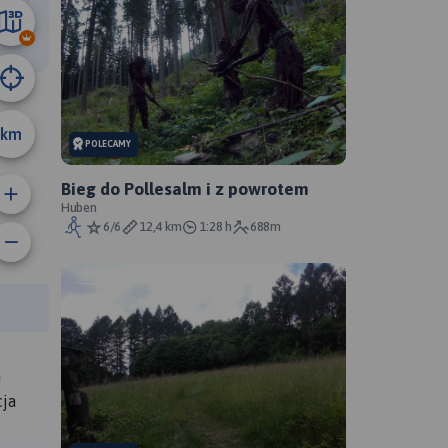
10 km
km
POLECAMY
Bieg do Pollesalm i z powrotem
Huben
6/6
12,4 km
1:28 h
688m
anie trasy:
a trasy:
h
cja