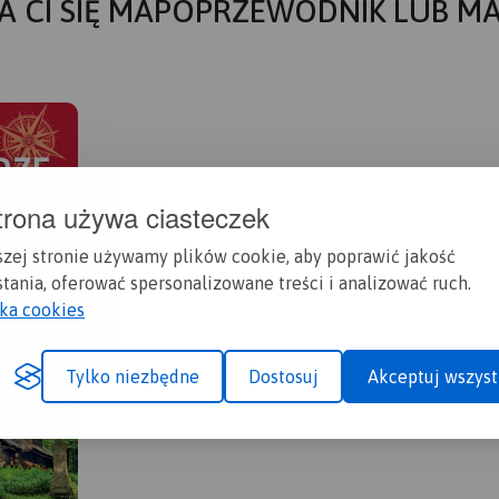
A CI SIĘ MAPOPRZEWODNIK LUB M
trona używa ciasteczek
szej stronie używamy plików cookie, aby poprawić jakość
tania, oferować spersonalizowane treści i analizować ruch.
yka cookies
Tylko niezbędne
Dostosuj
Akceptuj wszyst