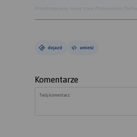
Przedstawiamy nową trasę Przemyskiej Dychy
Mamy nadzieję że, tegoroczna Przemyska Dycha
które do tej pory nie były wykorzystane w żadn
Ulice 3-go Maja, Lelewela, Św. Jana, Kamienny 
dojazd
umieść
Komentarze
Twój komentarz