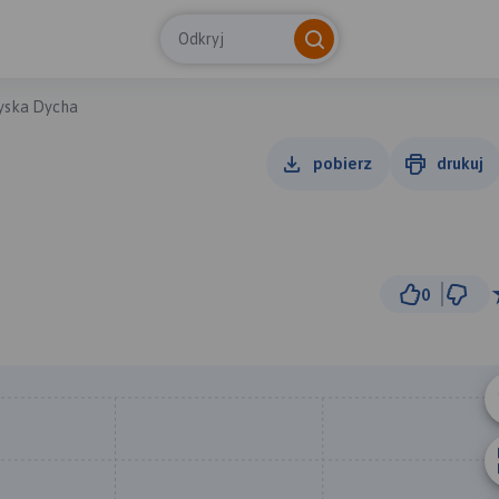
Odkryj
yska Dycha
pobierz
drukuj
0
300 
© Traseo Map
© OpenMapTiles
© OpenStreetMap cont