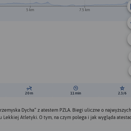
5 km
7.5 km
B
A
ewyższeń:
Suma spadków:
Średni czas potrzebny na pokon
Ocen
20 m
11 min
2.3/6
Przemyska Dycha” z atestem PZLA. Biegi uliczne o najwyższyc
 Lekkiej Atletyki. O tym, na czym polega i jak wygląda atesta