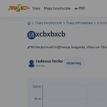
Trasy
Mapy turystyczne
PRO
Trasy turystyczne
Trasy offroadowe
xcbxb
xcbxbxcb
903 km
0 m
0 m
Francja, burgundia, Villey-sur-Tille
tadeusz fecko
obserwuj
skarlee
100 m
50 m