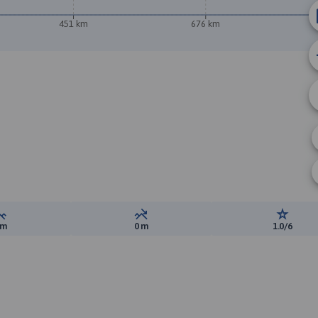
451 km
676 km
9
Suma przewyższeń:
Suma spadków:
Ocena t
 m
0 m
1.0/6