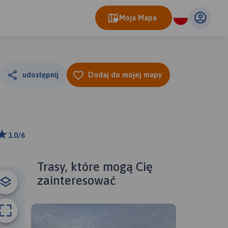
Moja Mapa
udostępnij
Dodaj do mojej mapy
1.0/6
0 km
ributors
Trasy, które mogą Cię
zainteresować