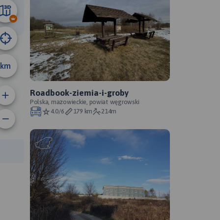
02 km
km
Roadbook-ziemia-i-groby
Polska, mazowieckie, powiat węgrowski
4.0/6
179 km
214m
rasy: