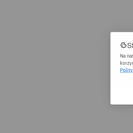
S
Na na
korzys
Polit