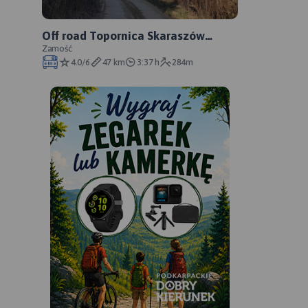
Off road Topornica Skaraszów
Wojda Czarnowodawoda Lipsko
Zamość
4.0/6
47 km
3:37 h
284m
Topornica