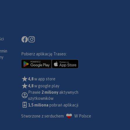
ci
rmin
Pobierz aplikację Traseo:
ny
4,8
w app store
4,8
w google play
Prawie
2 miliony
aktywnych
użytkowników
1.5 miliona
pobrań aplikacji
Stworzone z serduchem
W Polsce