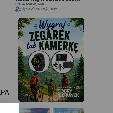
Polska, łódzkie, Łódź
6/6
201 km
300m
APA