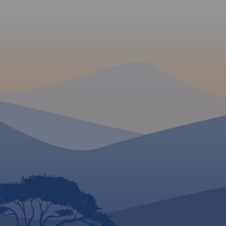
Obejmuje swym zas
obszar ograniczony
południowego-wsc
Jeziorem Turawskim
północy sięga po W
natomiast od wsch
Brzeg.
MAPA TURYSTYCZNA W
APLIKACJI TRASEO
MAPA TURYSTYCZNA
APLIKACJI TRASEO
Mapa Ziemi Nyskiej
miasto Nysa wraz z 
gminami. Szczególn
atrakcyjne miejsca
żółtą ramką. Podan
przebiegi szlaków p
rowerowych i kajak
łącznie z kilometra
pozwala łatwiej za
wycieczkę. Na mapi