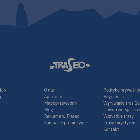
g Szlaku
ku św.
O nas
Polityka prywatnoś
 lub
Aplikacje
Regulamin
:
Mapoprzewodnik
Wgrywanie tras Ga
Blog
Dawna wersja stro
Reklama w Traseo
Wszystkie trasy
Kampanie promocyjne
Trasy turystyczne
Kontakt
.