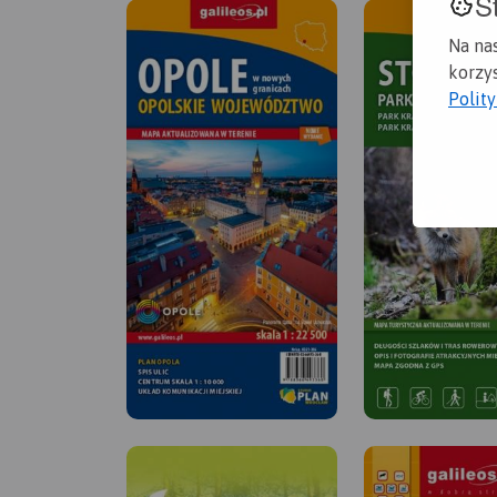
S
Na na
korzys
Polit