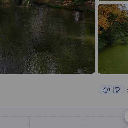
1
5 km
© Traseo Map
© OpenMapTiles
© OpenStreetMap cont