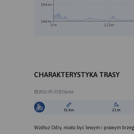
194 m
144 m
0 m
12 km
CHARAKTERYSTYKA TRASY
2022-05-31
Opole
Długość trasy:
Suma prz
51 km
21 m
Wzdłuż Odry, miało być lewym i prawym brze