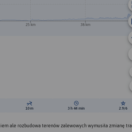
25 km
38 km
B
A
ewyższeń:
Suma spadków:
Średni czas potrzebny na pokon
Ocen
10 m
3 h 44 min
2.9/6
giem ale rozbudowa terenów zalewowych wymusiła zmianę tra