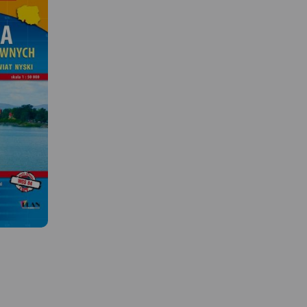
MAPA TURYSTYCZNA W
MAPA TURYSTYCZNA W
APLIKACJI TRASEO
APLIKACJI TRASEO
 W
Kraina Dinozaurów to obszar
Obszar naniesiony na 
ograniczony miejscowościami:
Góry Świętej Anny prze
Krupski Młyn, Dobrodzień,
dużo większy obszar niż 
Zagwiździe, Opole. W centrum
tytuł, ograniczona jest
u
mapy znajduje się Jezioro
miejscowościami: Strzel
Turawskie z zaznaczonymi
Walce, Kędzierzyn-Koźle
enie z
wieloma ośrodkami. Obok
Toszek i Opole. Na map
kami
Jeziora jest miejscowość
zaznaczono: szlaki pies
mi.