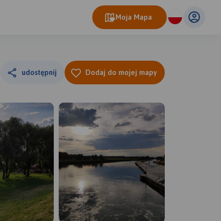
Moja Mapa
udostępnij
Dodaj do mojej mapy