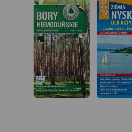
MAPA TURYSTYCZNA W
APLIKACJI TRASEO
Plan miasta Opola w nowych
MAPA TURYSTYCZNA
granicach
APLIKACJI TRASEO
administracyjnych. Na planie
umieszczono całą
infrastrukturę miejską (urzędy,
Mapa turystyczna
szkoły, teatry, kina) i
Stobrawskiego Park
turystyczną (szlaki, zabytki).
Krajobrazowego
Rok wydania: 2020
aktualizowana w ter
zaznaczonymi szla
pieszymi i rowerowy