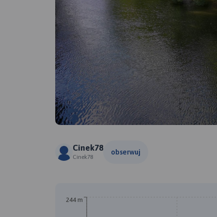
Cinek78
obserwuj
Cinek78
244 m