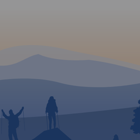
e
 szlaki
i
 na
czki z
styki