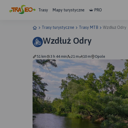
Trasy
Mapy turystyczne
PRO
Trasy turystyczne
Trasy MTB
Wzdłuż Odry
Wzdłuż Odry
51 km
3 h 44 min
21 m
10 m
Opole